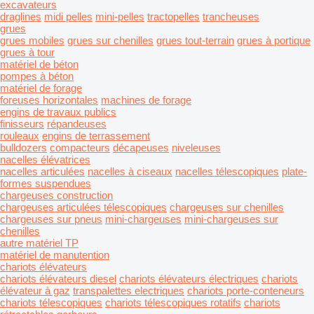
excavateurs
draglines
midi pelles
mini-pelles
tractopelles
trancheuses
grues
grues mobiles
grues sur chenilles
grues tout-terrain
grues à portique
grues à tour
matériel de béton
pompes à béton
matériel de forage
foreuses horizontales
machines de forage
engins de travaux publics
finisseurs
répandeuses
rouleaux
engins de terrassement
bulldozers
compacteurs
décapeuses
niveleuses
nacelles élévatrices
nacelles articulées
nacelles à ciseaux
nacelles télescopiques
plate-
formes suspendues
chargeuses construction
chargeuses articulées télescopiques
chargeuses sur chenilles
chargeuses sur pneus
mini-chargeuses
mini-chargeuses sur
chenilles
autre matériel TP
matériel de manutention
chariots élévateurs
chariots élévateurs diesel
chariots élévateurs électriques
chariots
élévateur à gaz
transpalettes electriques
chariots porte-conteneurs
chariots télescopiques
chariots télescopiques rotatifs
chariots