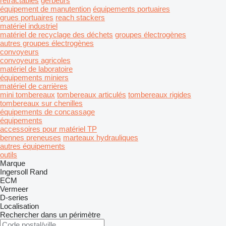
rétractables
gerbeurs
équipement de manutention
équipements portuaires
grues portuaires
reach stackers
matériel industriel
matériel de recyclage des déchets
groupes électrogènes
autres groupes électrogènes
convoyeurs
convoyeurs agricoles
matériel de laboratoire
équipements miniers
matériel de carrières
mini tombereaux
tombereaux articulés
tombereaux rigides
tombereaux sur chenilles
équipements de concassage
équipements
accessoires pour matériel TP
bennes preneuses
marteaux hydrauliques
autres équipements
outils
Marque
Ingersoll Rand
ECM
Vermeer
D-series
Localisation
Rechercher dans un périmètre