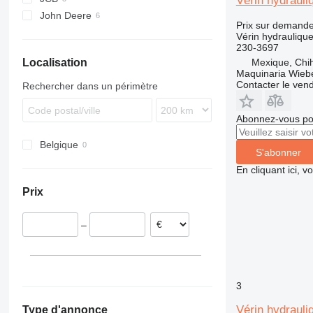
Vérin hydrauli
John Deere
T series
236
232B
Prix sur demand
246
Vérin hydrauliqu
230-3697
262C
Localisation
Mexique, Chi
262D
Maquinaria Wieb
Contacter le ven
Rechercher dans un périmètre
Abonnez-vous pou
Belgique
S'abonner
En cliquant ici, 
Prix
–
3
Vérin hydrauli
Type d'annonce