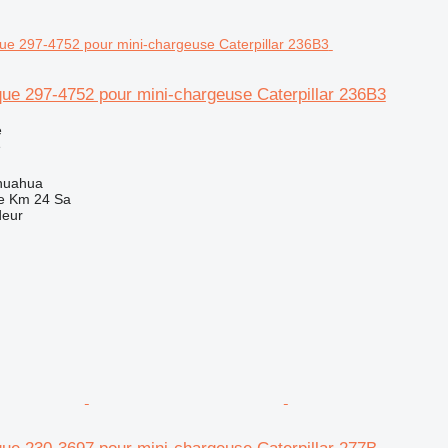
que 297-4752 pour mini-chargeuse Caterpillar 236B3
e
e
huahua
e Km 24 Sa
deur