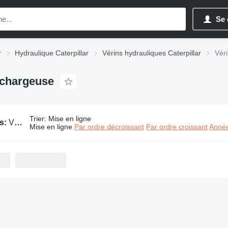
Se 
r
Hydraulique Caterpillar
Vérins hydrauliques Caterpillar
Véri
-chargeuse
Trier
:
Mise en ligne
s:
Vérins hydrauliques Caterpillar pour mini-chargeuse
Mise en ligne
Par ordre décroissant
Par ordre croissant
Année