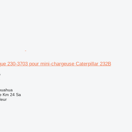
que 230-3703 pour mini-chargeuse Caterpillar 232B
e
e
huahua
e Km 24 Sa
deur