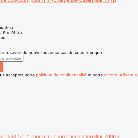
que 230-3697 pour mini-chargeuse Caterpillar 277B
e
e
huahua
e Km 24 Sa
deur
r recevoir de nouvelles annonces de cette rubrique
vous acceptez notre
politique de confidentialité
et notre
accord utilisateur
que 293-5712 pour mini-chargeuse Caterpillar 299D3