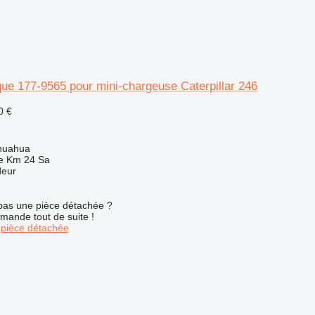
que 177-9565 pour mini-chargeuse Caterpillar 246
0 €
e
huahua
e Km 24 Sa
deur
pas une pièce détachée ?
mande tout de suite !
pièce détachée