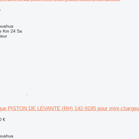
e
e
huahua
e Km 24 Sa
deur
ique PISTON DE LEVANTE (RH) 142-9195 pour mini-chargeus
0 €
e
huahua