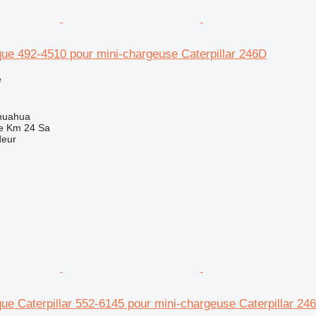
que 492-4510 pour mini-chargeuse Caterpillar 246D
e
e
huahua
e Km 24 Sa
deur
que Caterpillar 552-6145 pour mini-chargeuse Caterpillar 24