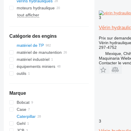
vérins hydrauliques
moteurs hydraulique
tout afficher
3
Vérin hydrauli
Catégorie des engins
Prix sur demand
Vérin hydrauliqu
matériel de TP
297-4752
matériel de manutention
excavateurs
Mexique, Chi
Maquinaria Wieb
matériel industriel
rouleaux
chariots élévateurs
midi pelles
Contacter le ven
équipements miniers
engins de terrassement
groupes électrogènes
mini-pelles
chariots élévateurs électriques
outils
chargeuses construction
matériel de carrières
tractopelles
bulldozers
autres groupes électrogènes
chariots télescopiques
autre matériel TP
trancheuses
compacteurs
chargeuses sur chenilles
tombereaux articulés
niveleuses
chargeuses sur pneus
tombereaux rigides
Marque
mini-chargeuses
tombereaux sur chenilles
mini-chargeuses sur chenilles
Bobcat
Case
753
Caterpillar
763
420
3
Gehl
PA
440
216
JCB
S series
1845
232
SL
216B