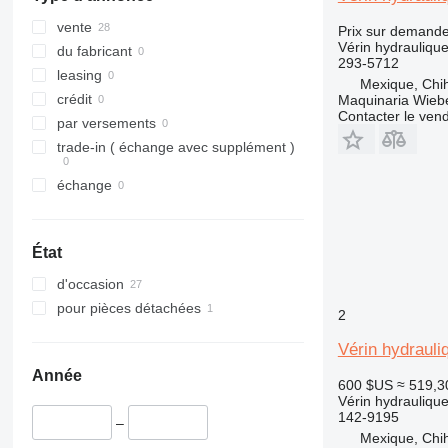
vente
Prix sur demand
Vérin hydrauliqu
du fabricant
293-5712
leasing
Mexique, Chi
crédit
Maquinaria Wieb
Contacter le ven
par versements
trade-in ( échange avec supplément )
échange
État
d'occasion
pour pièces détachées
2
Vérin hydraul
Année
600 $US
≈ 519,3
Vérin hydrauliqu
142-9195
–
Mexique, Chi