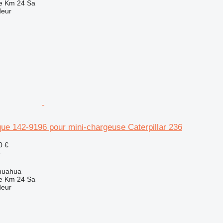
e Km 24 Sa
deur
que 142-9196 pour mini-chargeuse Caterpillar 236
0 €
e
huahua
e Km 24 Sa
deur