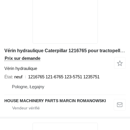
Vérin hydraulique Caterpillar 1216765 pour tractopelle Caterpillar 416F, 420F, 422E, 422F, 428E, 428F, 430F, 432E, 432F, 434E, 434F
Prix sur demande
Vérin hydraulique
État
neuf
1216765 121-6765 123-5751 1235751
Pologne, Łęgajny
HOUSE MACHINERY PARTS MARCIN ROMANOWSKI