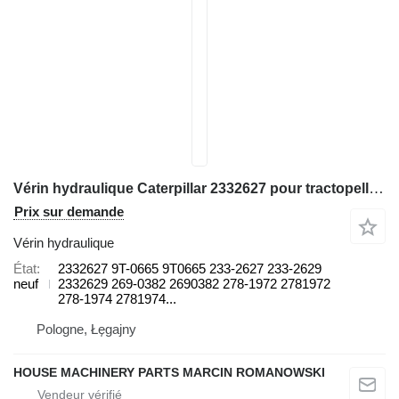
Vérin hydraulique Caterpillar 2332627 pour tractopelle Caterpillar 422E, 424D, 428B, 428C, 428D, 428E, 432D, 432E, 434E, 438B, 438C
Prix sur demande
Vérin hydraulique
État
2332627 9T-0665 9T0665 233-2627 233-2629
neuf
2332629 269-0382 2690382 278-1972 2781972
278-1974 2781974...
Pologne, Łęgajny
HOUSE MACHINERY PARTS MARCIN ROMANOWSKI