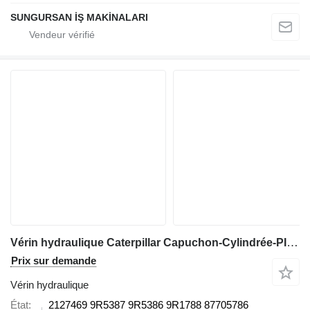
SUNGURSAN İŞ MAKİNALARI
Vérin hydraulique Caterpillar Capuchon-Cylindrée-PISTON 2127469 9R5387 9R5386 9R1788 87705786 pour tractopelle Caterpillar 428-432-434-442-444
Prix sur demande
Vérin hydraulique
État
2127469 9R5387 9R5386 9R1788 87705786