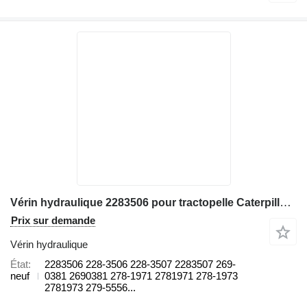
Vérin hydraulique 2283506 pour tractopelle Caterpillar 416E, 420E, 422E, 428E, 430E, 432E, 434E, 442E, 444E, 517, 527
Prix sur demande
Vérin hydraulique
État
2283506 228-3506 228-3507 2283507 269-
neuf
0381 2690381 278-1971 2781971 278-1973
2781973 279-5556...