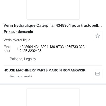
Vérin hydraulique Caterpillar 4348904 pour tractopelle Caterpillar 416E, 416F, 420E, 420F, 422E, 428E, 430E, 430F, 432E, 434E, 442E
Prix sur demande
Vérin hydraulique
État
4348904 434-8904 436-9733 4369733 323-
neuf
2435 3232435
Pologne, Łęgajny
HOUSE MACHINERY PARTS MARCIN ROMANOWSKI