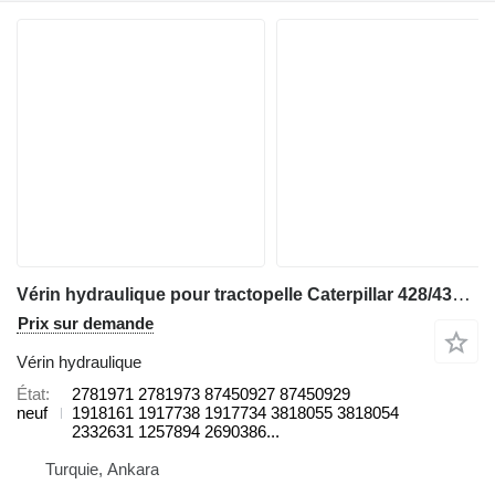
Vérin hydraulique pour tractopelle Caterpillar 428/432/434/442/444
Prix sur demande
Vérin hydraulique
État
2781971 2781973 87450927 87450929
neuf
1918161 1917738 1917734 3818055 3818054
2332631 1257894 2690386...
Turquie, Ankara