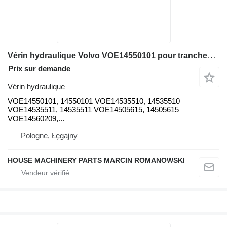
Vérin hydraulique Volvo VOE14550101 pour trancheuse Volvo EC460, EC460BLC, EC700, EC700BLC
Prix sur demande
Vérin hydraulique
VOE14550101, 14550101 VOE14535510, 14535510
VOE14535511, 14535511 VOE14505615, 14505615
VOE14560209,...
Pologne, Łęgajny
HOUSE MACHINERY PARTS MARCIN ROMANOWSKI