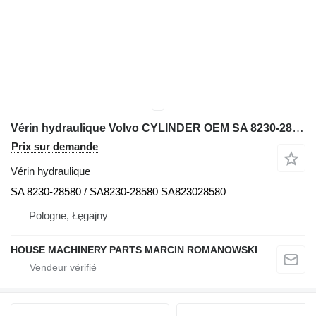
Vérin hydraulique Volvo CYLINDER OEM SA 8230-28580 pour trancheuse Volvo EC210; EC240; EC240B; EC240B; EC210B;EW170/EW180;
Prix sur demande
Vérin hydraulique
SA 8230-28580 / SA8230-28580 SA823028580
Pologne, Łęgajny
HOUSE MACHINERY PARTS MARCIN ROMANOWSKI