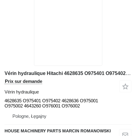
Vérin hydraulique Hitachi 4628635 O975401 O975402 4628636 O975001 O975002 4643260 O976001 O976002 pour trancheuse Hitachi ZX350-3LCH
Prix sur demande
Vérin hydraulique
4628635 O975401 O975402 4628636 O975001
O975002 4643260 O976001 O976002
Pologne, Łęgajny
HOUSE MACHINERY PARTS MARCIN ROMANOWSKI