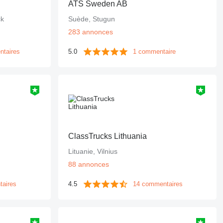
ATS Sweden AB
ck
Suède, Stugun
283 annonces
ntaires
5.0
1 commentaire
ClassTrucks Lithuania
Lituanie, Vilnius
88 annonces
taires
4.5
14 commentaires