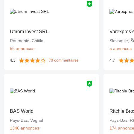
Utirom Invest SRL
Varexpres s.
Roumanie, Chitila
Slovaquie, Š
56 annonces
5 annonces
4.3
78 commentaires
4.7
BAS World
Ritchie Bro
Pays-Bas, Veghel
Pays-Bas, R
1346 annonces
174 annonc