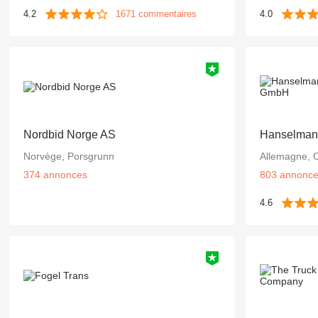
4.2
1671 commentaires
4.0
Nordbid Norge AS
Hanselma
Norvège, Porsgrunn
Allemagne, C
374 annonces
803 annonc
4.6