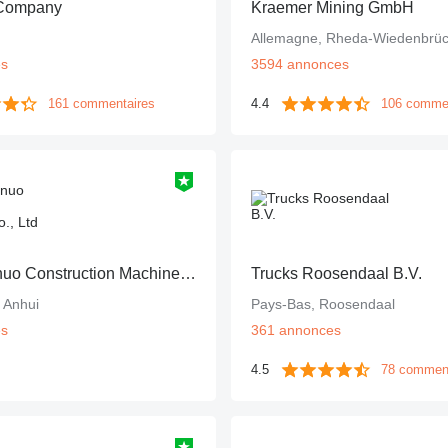
 Company
Kraemer Mining GmbH
Allemagne, Rheda-Wiedenbrü
es
3594 annonces
161 commentaires
4.4
106 comme
Anhui Rennuo Construction Machinery Co., Ltd
Trucks Roosendaal B.V.
, Anhui
Pays-Bas, Roosendaal
es
361 annonces
4.5
78 commen