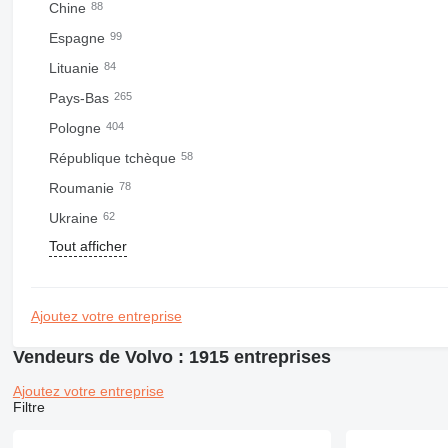
Chine
88
Espagne
99
Lituanie
84
Pays-Bas
265
Pologne
404
République tchèque
58
Roumanie
78
Ukraine
62
Tout afficher
Ajoutez votre entreprise
Vendeurs de Volvo : 1915 entreprises
Ajoutez votre entreprise
Filtre