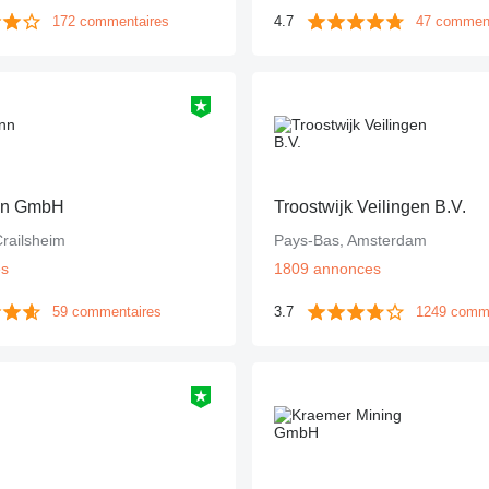
172 commentaires
4.7
47 commen
nn GmbH
Troostwijk Veilingen B.V.
railsheim
Pays-Bas, Amsterdam
es
1809 annonces
59 commentaires
3.7
1249 comm