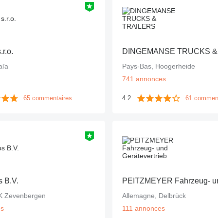
r.o.
aľa
Pays-Bas, Hoogerheide
741 annonces
65 commentaires
4.2
61 commen
s B.V.
K Zevenbergen
Allemagne, Delbrück
es
111 annonces