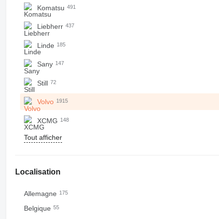
Komatsu
491
Liebherr
437
Linde
185
Sany
147
Still
72
Volvo
1915
XCMG
148
Tout afficher
Localisation
Allemagne
175
Belgique
55