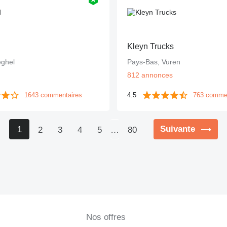
Kleyn Trucks
eghel
Pays-Bas, Vuren
s
812 annonces
1643 commentaires
4.5
763 comme
Suivante
1
2
3
4
5
…
80
Nos offres