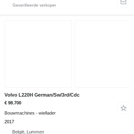
Volvo L220H German/Sw/3rd/Cdc
€ 98.700
Bouwmachines - wiellader
2017
België, Lummen