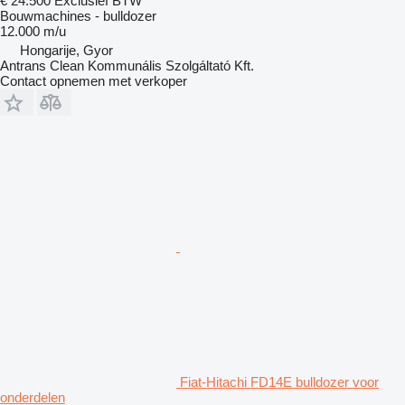
€ 24.500
Exclusief BTW
Bouwmachines - bulldozer
12.000 m/u
Hongarije, Gyor
Antrans Clean Kommunális Szolgáltató Kft.
Contact opnemen met verkoper
Fiat-Hitachi FD14E bulldozer voor
onderdelen