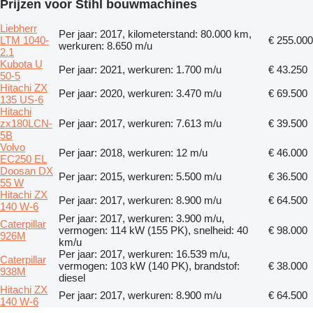
Prijzen voor Stihl bouwmachines
Liebherr
Per jaar: 2017, kilometerstand: 80.000 km,
LTM 1040-
€ 255.000
werkuren: 8.650 m/u
2.1
Kubota U
Per jaar: 2021, werkuren: 1.700 m/u
€ 43.250
50-5
Hitachi ZX
Per jaar: 2020, werkuren: 3.470 m/u
€ 69.500
135 US-6
Hitachi
zx180LCN-
Per jaar: 2017, werkuren: 7.613 m/u
€ 39.500
5B
Volvo
Per jaar: 2018, werkuren: 12 m/u
€ 46.000
EC250 EL
Doosan DX
Per jaar: 2015, werkuren: 5.500 m/u
€ 36.500
55 W
Hitachi ZX
Per jaar: 2017, werkuren: 8.900 m/u
€ 64.500
140 W-6
Per jaar: 2017, werkuren: 3.900 m/u,
Caterpillar
vermogen: 114 kW (155 PK), snelheid: 40
€ 98.000
926M
km/u
Per jaar: 2017, werkuren: 16.539 m/u,
Caterpillar
vermogen: 103 kW (140 PK), brandstof:
€ 38.000
938M
diesel
Hitachi ZX
Per jaar: 2017, werkuren: 8.900 m/u
€ 64.500
140 W-6