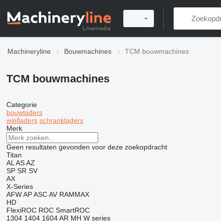
Machineryline
Bouwmachines
TCM bouwmachines
TCM bouwmachines
Categorie
bouwladers
wielladers
schrankladers
Merk
Geen resultaten gevonden voor deze zoekopdracht
Titan
AL
AS
AZ
SP
SR
SV
AX
X-Series
AFW
AP
ASC
AV
RAMMAX
HD
FlexiROC
ROC
SmartROC
1304
1404
1604
AR
MH
W series