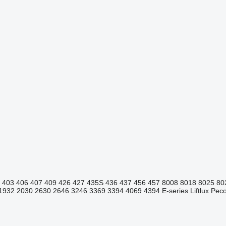
403
406
407
409
426
427
435S
436
437
456
457
8008
8018
8025
80
1932
2030
2630
2646
3246
3369
3394
4069
4394
E-series
Liftlux
Pecol