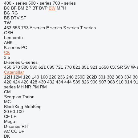
400 - series
500 - series
700 - series
BC
BF
BM
BP
BT
BVP
BW
MPH
BG
RG
BB
DTV
SF
TW
463
553
753
A series
E series
S series
T series
GSH
Leonardo
AHK
K-series
PC
CK
3.5
B-series
C-series
450
570
580
590
621
695
721
770
821
851
921
1650
CX
SR
SV
W-s
Caterpillar
12H
12M
120
140
160
226
236
246
259D
262D
301
302
303
304
30
420
424
426
428
430
432
434
444
589
826
906
907
908
910
914
9
series
MH
NR
PM
RM
CM
Scorpion
Torion
MC
BlockKing
MobKing
30
60
100
CF
LF
Mega
D-series
RH
AC
CC
DF
DK