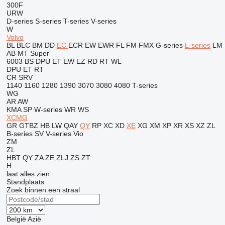
300F
URW
D-series
S-series
T-series
V-series
W
Volvo
BL
BLC
BM
DD
EC
ECR
EW
EWR
FL
FM
FMX
G-series
L-series
LM
AB
MT
Super
6003
BS
DPU
ET
EW
EZ
RD
RT
WL
DPU
ET
RT
CR
SRV
1140
1160
1280
1390
3070
3080
4080
T-series
WG
AR
AW
KMA
SP
W-series
WR
WS
XCMG
GR
GTBZ
HB
LW
QAY
QY
RP
XC
XD
XE
XG
XM
XP
XR
XS
XZ
ZL
B-series
SV
V-series
Vio
ZM
ZL
HBT
QY
ZA
ZE
ZLJ
ZS
ZT
H
laat alles zien
Standplaats
Zoek binnen een straal
België
Azië