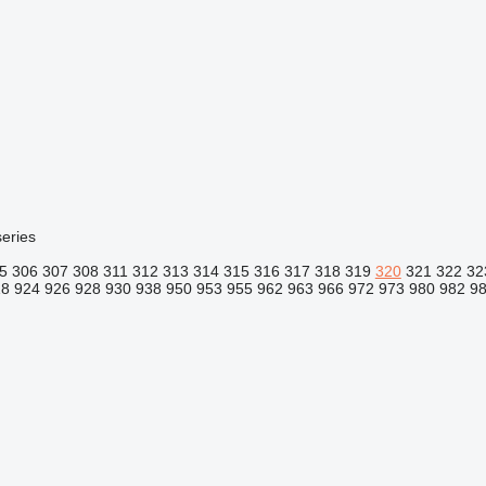
eries
5
306
307
308
311
312
313
314
315
316
317
318
319
320
321
322
32
18
924
926
928
930
938
950
953
955
962
963
966
972
973
980
982
9