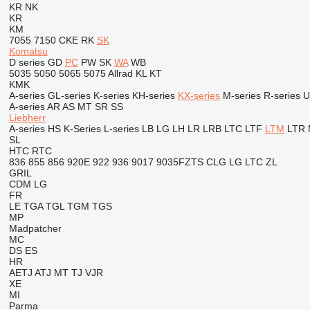
KR
NK
KR
KM
7055
7150
CKE
RK
SK
Komatsu
D series
GD
PC
PW
SK
WA
WB
5035
5050
5065
5075
Allrad
KL
KT
KMK
A-series
GL-series
K-series
KH-series
KX-series
M-series
R-series
U
A-series
AR
AS
MT
SR
SS
Liebherr
A-series
HS
K-Series
L-series
LB
LG
LH
LR
LRB
LTC
LTF
LTM
LTR
SL
HTC
RTC
836
855
856
920E
922
936
9017
9035FZTS
CLG
LG
LTC
ZL
GRIL
CDM
LG
FR
LE
TGA
TGL
TGM
TGS
MP
Madpatcher
MC
DS
ES
HR
AETJ
ATJ
MT
TJ
VJR
XE
MI
Parma