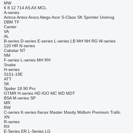
MW
6
8
12
714
AS
AX
MCL
A-series
Actros
Antos
Arocs
Atego
Axor
S-Class
SK
Sprinter
Unimog
DBM
TF
Canter
VA
AL
B-series
D-series
E-series
L-series
LB
MH
NH
RG
W-series
120
HR
N-series
Cabstar
NT
NM
F-series
L-series
MH
RH
Snake
H-series
S151-19E
ATT
SK
Spider 18.90 Pro
GTMR
H-series
HD
IGO
MC
MD
MDT
BSA
M-series
SP
MR
RW
C-series
K-series
Kerax
Master
Maxity
Midlum
Premium
Trafic
XN
R-series
RX
E-Series
ER
L-Series
LG