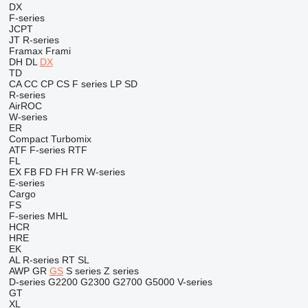
DX
F-series
JCPT
JT
R-series
Framax
Frami
DH
DL
DX
TD
CA
CC
CP
CS
F series
LP
SD
R-series
AirROC
W-series
ER
Compact
Turbomix
ATF
F-series
RTF
FL
EX
FB
FD
FH
FR
W-series
E-series
Cargo
FS
F-series
MHL
HCR
HRE
EK
AL
R-series
RT
SL
AWP
GR
GS
S series
Z series
D-series
G2200
G2300
G2700
G5000
V-series
GT
XL