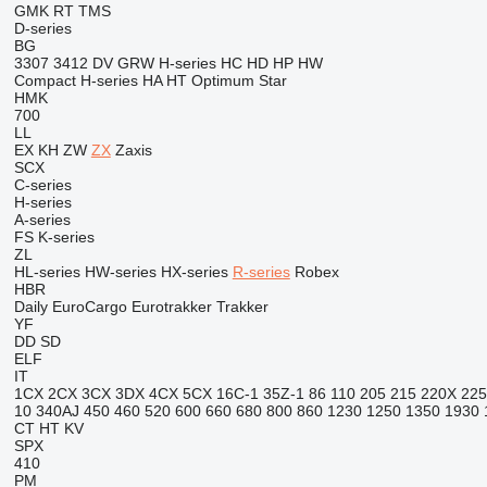
GMK
RT
TMS
D-series
BG
3307
3412
DV
GRW
H-series
HC
HD
HP
HW
Compact
H-series
HA
HT
Optimum
Star
HMK
700
LL
EX
KH
ZW
ZX
Zaxis
SCX
C-series
H-series
A-series
FS
K-series
ZL
HL-series
HW-series
HX-series
R-series
Robex
HBR
Daily
EuroCargo
Eurotrakker
Trakker
YF
DD
SD
ELF
IT
1CX
2CX
3CX
3DX
4CX
5CX
16C-1
35Z-1
86
110
205
215
220X
225
10
340AJ
450
460
520
600
660
680
800
860
1230
1250
1350
1930
CT
HT
KV
SPX
410
PM