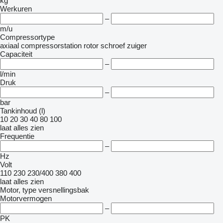
kg
Werkuren
–
m/u
Compressortype
axiaal
compressorstation
rotor
schroef
zuiger
Capaciteit
–
l/min
Druk
–
bar
Tankinhoud (l)
10
20
30
40
80
100
laat alles zien
Frequentie
–
Hz
Volt
110
230
230/400
380
400
laat alles zien
Motor, type versnellingsbak
Motorvermogen
–
PK