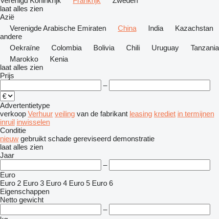
Verenigd Koninkrijk
Frankrijk
Zweden
laat alles zien
Azië
Verenigde Arabische Emiraten
China
India
Kazachstan
andere
Oekraïne
Colombia
Bolivia
Chili
Uruguay
Tanzania
Marokko
Kenia
laat alles zien
Prijs
–
Advertentietype
verkoop
Verhuur
veiling
van de fabrikant
leasing
krediet
in termijnen
inruil
inwisselen
Conditie
nieuw
gebruikt
schade
gereviseerd
demonstratie
laat alles zien
Jaar
–
Euro
Euro 2
Euro 3
Euro 4
Euro 5
Euro 6
Eigenschappen
Netto gewicht
–