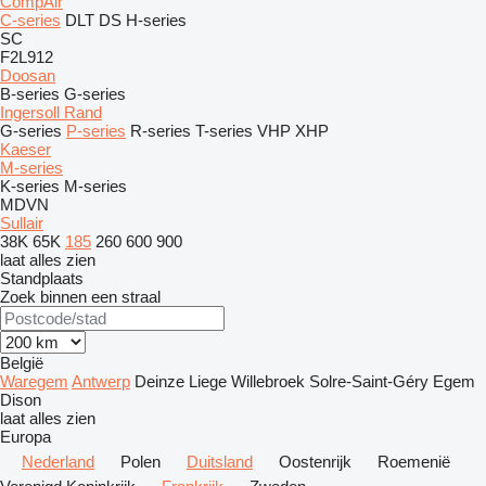
CompAir
C-series
DLT
DS
H-series
SC
F2L912
Doosan
B-series
G-series
Ingersoll Rand
G-series
P-series
R-series
T-series
VHP
XHP
Kaeser
M-series
K-series
M-series
MDVN
Sullair
38K
65K
185
260
600
900
laat alles zien
Standplaats
Zoek binnen een straal
België
Waregem
Antwerp
Deinze
Liege
Willebroek
Solre-Saint-Géry
Egem
Dison
laat alles zien
Europa
Nederland
Polen
Duitsland
Oostenrijk
Roemenië