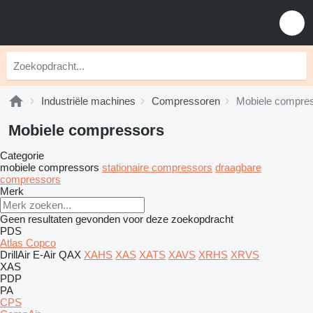
Industriële machines
Compressoren
Mobiele compre
Mobiele compressors
Categorie
mobiele compressors
stationaire compressors
draagbare
compressors
Merk
Geen resultaten gevonden voor deze zoekopdracht
PDS
Atlas Copco
DrillAir
E-Air
QAX
XAHS
XAS
XATS
XAVS
XRHS
XRVS
XAS
PDP
PA
CPS