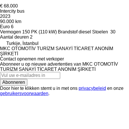
€ 68.000
Intercity bus
2023
90.000 km
Euro 6
Vermogen
150 PK (110 kW)
Brandstof
diesel
Stoelen
30
Aantal deuren
2
Turkije, İstanbul
MKC OTOMOTİV TURİZM SANAYİ TİCARET ANONİM
ŞİRKETİ
Contact opnemen met verkoper
Abonneer u op nieuwe advertenties van MKC OTOMOTİV
TURİZM SANAYİ TİCARET ANONİM ŞİRKETİ
Abonneren
Door hier te klikken stemt u in met ons
privacybeleid
en onze
gebruikersvoorwaarden
.