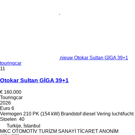
nieuw Otokar Sultan GİGA 39+1
touringcar
11
Otokar Sultan GİGA 39+1
€ 160.000
Touringcar
2026
Euro 6
Vermogen
210 PK (154 kW)
Brandstof
diesel
Vering
lucht/lucht
Stoelen
40
Turkije, İstanbul
MKC OTOMOTİV TURİZM SANAYİ TİCARET ANONİM