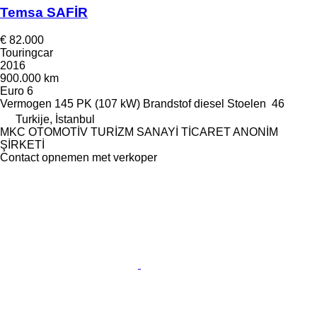
Temsa SAFİR
€ 82.000
Touringcar
2016
900.000 km
Euro 6
Vermogen
145 PK (107 kW)
Brandstof
diesel
Stoelen
46
Turkije, İstanbul
MKC OTOMOTİV TURİZM SANAYİ TİCARET ANONİM
ŞİRKETİ
Contact opnemen met verkoper