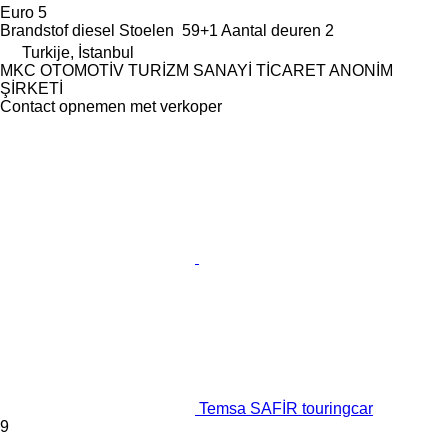
Euro 5
Brandstof
diesel
Stoelen
59+1
Aantal deuren
2
Turkije, İstanbul
MKC OTOMOTİV TURİZM SANAYİ TİCARET ANONİM
ŞİRKETİ
Contact opnemen met verkoper
Temsa SAFİR touringcar
9