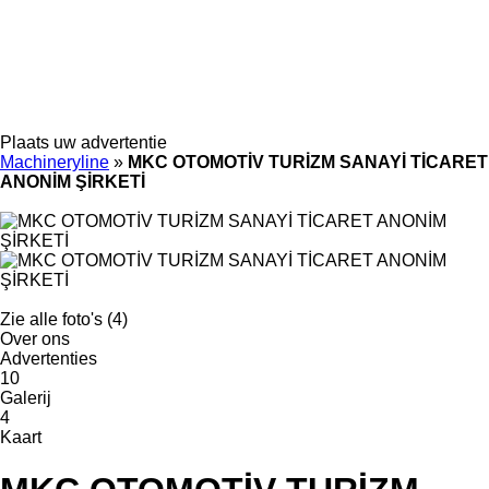
Plaats uw advertentie
Machineryline
»
MKC OTOMOTİV TURİZM SANAYİ TİCARET
ANONİM ŞİRKETİ
Zie alle foto's (4)
Over ons
Advertenties
10
Galerij
4
Kaart