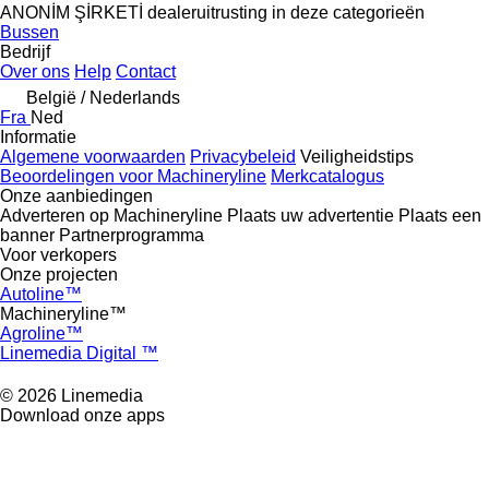
ANONİM ŞİRKETİ dealeruitrusting in deze categorieën
Bussen
Bedrijf
Over ons
Help
Contact
België / Nederlands
Fra
Ned
Informatie
Algemene voorwaarden
Privacybeleid
Veiligheidstips
Beoordelingen voor Machineryline
Merkcatalogus
Onze aanbiedingen
Adverteren op Machineryline
Plaats uw advertentie
Plaats een
banner
Partnerprogramma
Voor verkopers
Onze projecten
Autoline™
Machineryline™
Agroline™
Linemedia Digital ™
© 2026 Linemedia
Download onze apps