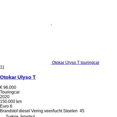
Otokar Ulyso T touringcar
11
Otokar Ulyso T
€ 96.000
Touringcar
2020
150.000 km
Euro 6
Brandstof
diesel
Vering
veer/lucht
Stoelen
45
Turkije, İstanbul