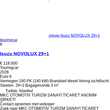
nieuw Isuzu NOVOLUX 29+1
touringcar
8
Isuzu NOVOLUX 29+1
€ 118.000
Touringcar
2026
Euro 6
Vermogen
190 PK (140 kW)
Brandstof
diesel
Vering
lucht/lucht
Stoelen
29+1
Bagageruimte
3 m³
Turkije, İstanbul
MKC OTOMOTİV TURİZM SANAYİ TİCARET ANONİM
ŞİRKETİ
Contact opnemen met verkoper
Zoek naar MKC OTOMOTİV TURİZM SANAYİ TİCARET