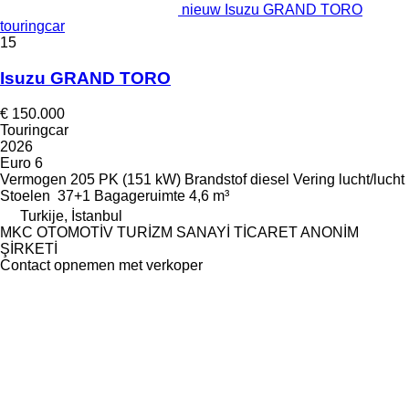
nieuw Isuzu GRAND TORO
touringcar
15
Isuzu GRAND TORO
€ 150.000
Touringcar
2026
Euro 6
Vermogen
205 PK (151 kW)
Brandstof
diesel
Vering
lucht/lucht
Stoelen
37+1
Bagageruimte
4,6 m³
Turkije, İstanbul
MKC OTOMOTİV TURİZM SANAYİ TİCARET ANONİM
ŞİRKETİ
Contact opnemen met verkoper