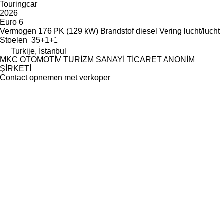
Touringcar
2026
Euro 6
Vermogen
176 PK (129 kW)
Brandstof
diesel
Vering
lucht/lucht
Stoelen
35+1+1
Turkije, İstanbul
MKC OTOMOTİV TURİZM SANAYİ TİCARET ANONİM
ŞİRKETİ
Contact opnemen met verkoper