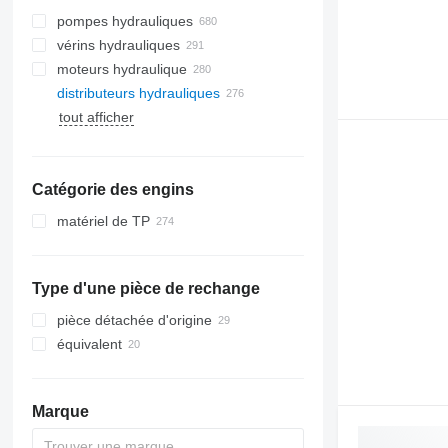
pompes hydrauliques
vérins hydrauliques
moteurs hydraulique
distributeurs hydrauliques
tout afficher
Catégorie des engins
matériel de TP
excavateurs
engins de terrassement
midi pelles
Type d'une pièce de rechange
chargeuses construction
mini-pelles
bulldozers
tractopelles
chargeuses sur pneus
pièce détachée d'origine
équivalent
Marque