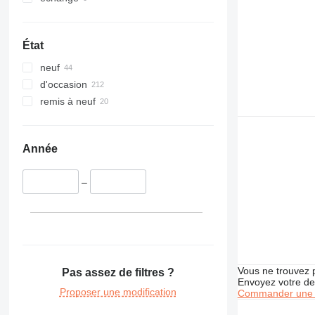
330
336
340
État
345
neuf
349
d'occasion
350
remis à neuf
365
374
375
Année
416
420
–
424
426
428
432
438
Vous ne trouvez 
Pas assez de filtres ?
444
Envoyez votre de
826
Proposer une modification
Commander une 
907