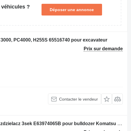
 véhicules ?
Déposer une annonce
C3000, PC4000, H255S 65516740 pour excavateur
Prix sur demande
Contacter le vendeur
Distributeur hydraulique Komatsu Rozdzielacz 3sek E63974065B pour bulldozer Komatsu D65