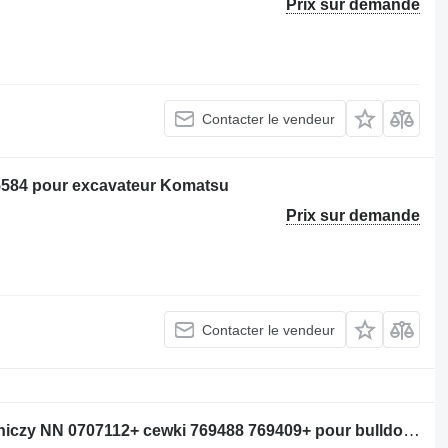
Prix sur demande
Contacter le vendeur
15584 pour excavateur Komatsu
Prix sur demande
Contacter le vendeur
Distributeur hydraulique Blok sterowniczy NN 0707112+ cewki 769488 769409+ pour bulldozer Komatsu D51 PX22