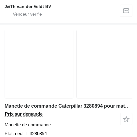
J&Th van der Veldt BV
Manette de commande Caterpillar 3280894 pour matériel de TP Caterpillar D9 D6N D6T D8T D9T D6TXL D6TXW D6NLPG D6TLGP
Prix sur demande
Manette de commande
État
neuf
3280894