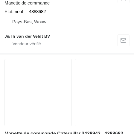
Manette de commande
État
neuf
4388682
Pays-Bas, Wouw
J&Th van der Veldt BV
Manette de commande Caterpillar 3428942 - 4388682 pour chargeuse sur pneus Caterpillar 814 824 834 D6N 814K 824K 834K