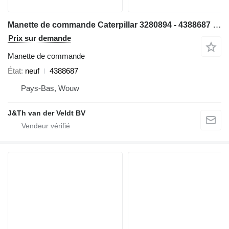
Manette de commande Caterpillar 3280894 - 4388687 pour bulldozer Caterpillar D9 D6N D6T D8T D9T D6TXL D6TXW D6NLPG D6TLGP
Prix sur demande
Manette de commande
État
neuf
4388687
Pays-Bas, Wouw
J&Th van der Veldt BV