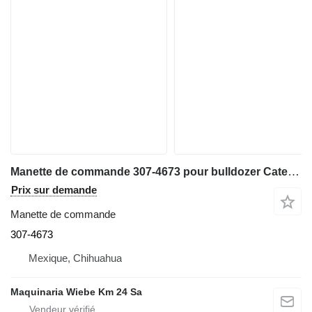
Manette de commande 307-4673 pour bulldozer Caterpillar D3K LGP,D6N XL,D6T LGP,D6T XW,D5R
Prix sur demande
Manette de commande
307-4673
Mexique, Chihuahua
Maquinaria Wiebe Km 24 Sa