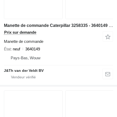
Manette de commande Caterpillar 3258335 - 3640149 pour bulldozer Caterpillar D9 D6N D8T D9T D6NXL D6TXL D6TXW D6NLGP D6TLGP
Prix sur demande
Manette de commande
État
neuf
3640149
Pays-Bas, Wouw
J&Th van der Veldt BV