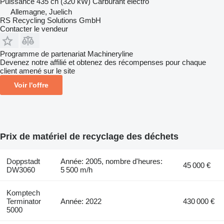
Puissance
435 ch (320 kW)
Carburant
électro
Allemagne, Juelich
RS Recycling Solutions GmbH
Contacter le vendeur
Programme de partenariat Machineryline
Devenez notre affilié et obtenez des récompenses pour chaque
client amené sur le site
Voir l'offre
Prix de matériel de recyclage des déchets
Doppstadt
Année: 2005, nombre d'heures:
45 000 €
DW3060
5 500 m/h
Komptech
Terminator
Année: 2022
430 000 €
5000