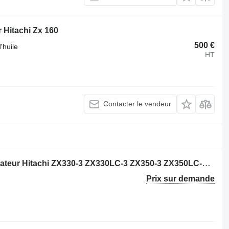
 Hitachi Zx 160
500 €
'huile
HT
Contacter le vendeur
Moteur Isuzu 6HK1-XQSA pour excavateur Hitachi ZX330‑3 ZX330LC‑3 ZX350‑3 ZX350LC‑3 ZX350H‑5A ZX360LC‑3 ZX360H‑3
Prix sur demande