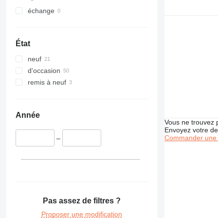
325
échange
326
329
330
État
336
neuf
340
d'occasion
345
remis à neuf
349
350
365
Année
374
Vous ne trouvez 
Envoyez votre de
375
Commander une 
–
390
416
420
422
424
Pas assez de filtres ?
426
428
Proposer une modification