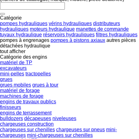
Catégorie
pompes hydrauliques
vérins hydrauliques
distributeurs
hydrauliques
moteurs hydraulique
manettes de commande
tuyaux hydraulique
réservoirs hydrauliques
filtres hydrauliques
pompes à engrenages
pompes à pistons axiaux
autres pièces
détachées hydraulique
tout afficher
Catégorie des engins
matériel de TP
excavateurs
mini-pelles
tractopelles
grues
grues mobiles
grues à tour
matériel de forage
machines de forage
engins de travaux publics
finisseurs
engins de terrassement
bulldozers
décapeuses
niveleuses
chargeuses construction
chargeuses sur chenilles
chargeuses sur pneus
mini-
chargeuses
mini-chargeuses sur chenilles