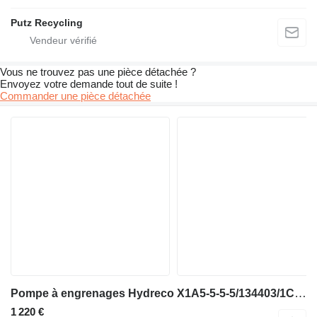
Putz Recycling
Vous ne trouvez pas une pièce détachée ?
Envoyez votre demande tout de suite !
Commander une pièce détachée
Pompe à engrenages Hydreco X1A5-5-5-5/134403/1C X1A5046504650335033/134403/1C pour crible vibrant Powerscreen Chiefitain
1 220 €