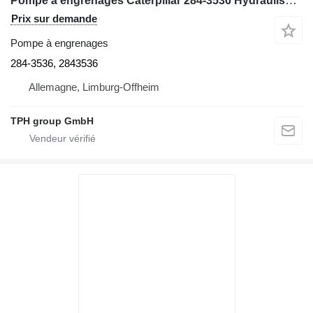
Pompe à engrenages Caterpillar 284-3536 Hydraulische Zahnradpumpe, 2843536, CAT 793D pour tombereau rigide Caterpillar 793D
Prix sur demande
Pompe à engrenages
284-3536, 2843536
Allemagne, Limburg-Offheim
TPH group GmbH