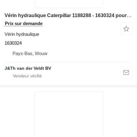
Vérin hydraulique Caterpillar 1188288 - 1630324 pour chargeuse sur pneus Caterpillar RH70 950G 962G 972G 966G 950H 962H 972H 966H 972K 966K 950GII 962GII 972GII 966GII 966KXE IT62GII
Prix sur demande
Vérin hydraulique
1630324
Pays-Bas, Wouw
J&Th van der Veldt BV