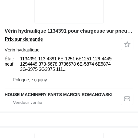
Vérin hydraulique 1134391 pour chargeuse sur pneus Caterpillar 966H, 972H 970F 988B
Prix sur demande
Vérin hydraulique
État
1134391 113-4391 6E-1251 6E1251 129-4449
neuf
1294449 373-6678 3736678 6E-5874 6E5874
3G-3975 3G3975 111...
Pologne, Łęgajny
HOUSE MACHINERY PARTS MARCIN ROMANOWSKI