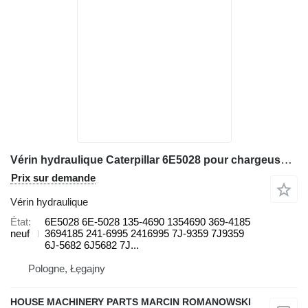
Vérin hydraulique Caterpillar 6E5028 pour chargeuse sur pneus Caterpillar 966G, 966G II, 966H, 972G, 972G II, 972H 966H, 972H 928HZ, 930G
Prix sur demande
Vérin hydraulique
État
6E5028 6E-5028 135-4690 1354690 369-4185
neuf
3694185 241-6995 2416995 7J-9359 7J9359
6J-5682 6J5682 7J...
Pologne, Łęgajny
HOUSE MACHINERY PARTS MARCIN ROMANOWSKI