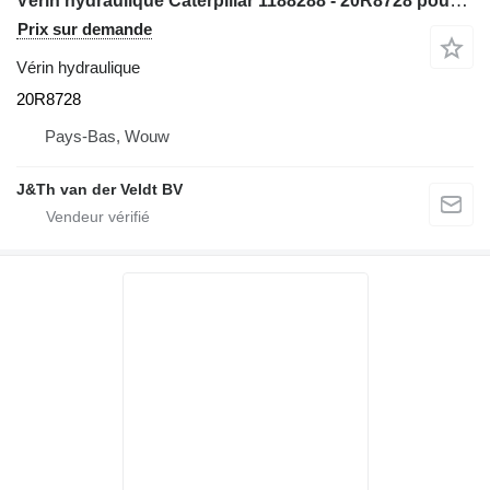
Vérin hydraulique Caterpillar 1188288 - 20R8728 pour chargeuse sur pneus Caterpillar RH70 950G 962G 972G 966G 950H 962H 972H 966H 972K 966K 950GII 962GII 972GII 966GII 966KXE IT62GII
Prix sur demande
Vérin hydraulique
20R8728
Pays-Bas, Wouw
J&Th van der Veldt BV