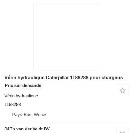
Vérin hydraulique Caterpillar 1188288 pour chargeuse sur pneus Caterpillar RH70 950G 962G 972G 966G 950H 962H 972H 966H 972K 966K 950GII 962GII 972GII 966GII 966KXE IT62GII
Prix sur demande
Vérin hydraulique
1188288
Pays-Bas, Wouw
J&Th van der Veldt BV