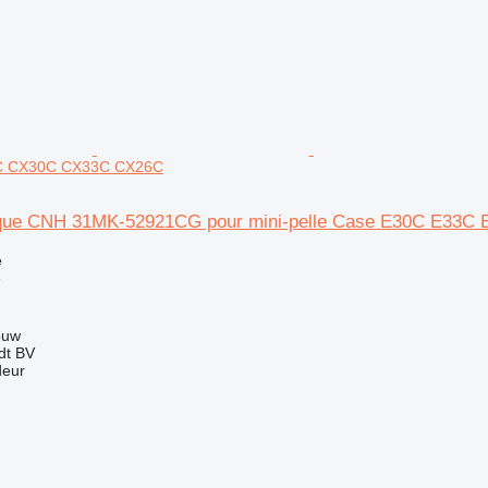
C CX30C CX33C CX26C
lique CNH 31MK-52921CG pour mini-pelle Case E30C E33
e
e
ouw
dt BV
deur