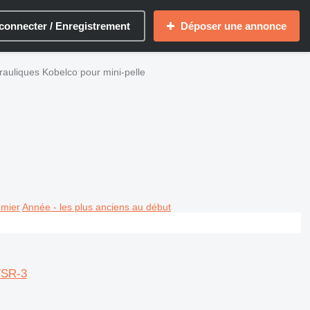
connecter / Enregistrement
Déposer une annonce
rauliques Kobelco pour mini-pelle
emier
Année - les plus anciens au début
7SR-3