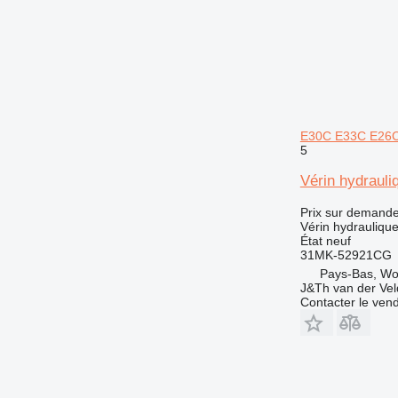
E30C E33C E26
5
Vérin hydrau
Prix sur demand
Vérin hydrauliqu
État
neuf
31MK-52921CG
Pays-Bas, W
J&Th van der Vel
Contacter le ven