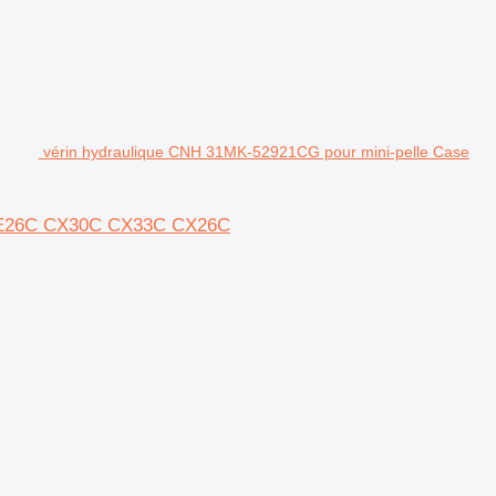
vérin hydraulique CNH 31MK-52921CG pour mini-pelle Case
C E26C CX30C CX33C CX26C