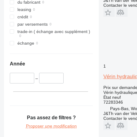
J&Th van der Vel
du fabricant
Contacter le ven
leasing
crédit
par versements
trade-in ( échange avec supplément )
échange
Année
1
Vérin hydraul
–
Prix sur demand
Vérin hydrauliqu
État
neuf
72283346
Pays-Bas, W
J&Th van der Vel
Pas assez de filtres ?
Contacter le ven
Proposer une modification