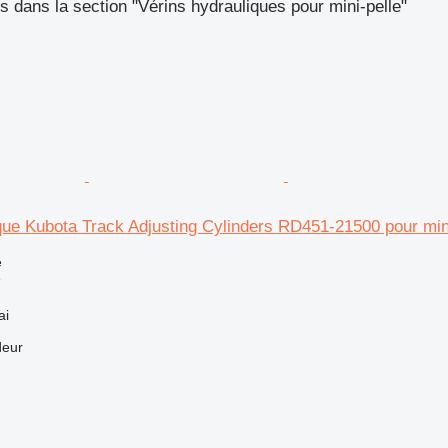
 dans la section "Vérins hydrauliques pour mini-pelle"
que Kubota Track Adjusting Cylinders RD451-21500 pour min
e
e
ai
deur