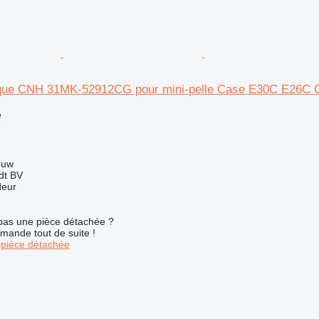
lique CNH 31MK-52912CG pour mini-pelle Case E30C E26
e
e
ouw
dt BV
deur
pas une pièce détachée ?
mande tout de suite !
pièce détachée