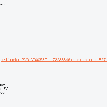
dt BV
deur
ique Kobelco PV01V00053F1 - 72283346 pour mini-pelle E27
e
e
ouw
dt BV
deur