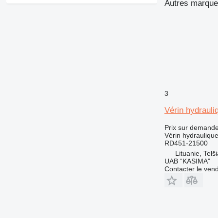
Autres marques
3
Vérin hydrauli
Prix sur demand
Vérin hydrauliqu
RD451-21500
Lituanie, Telši
UAB “KASIMA”
Contacter le ven