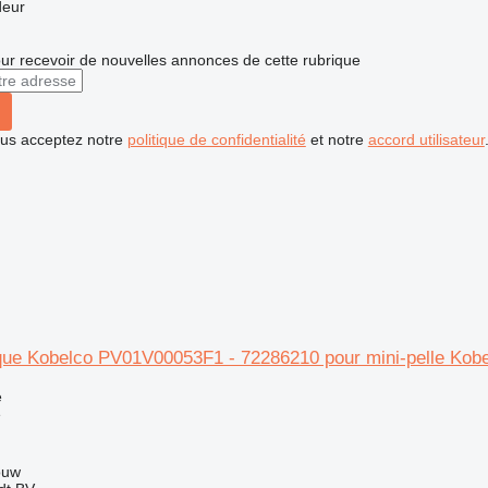
deur
r recevoir de nouvelles annonces de cette rubrique
vous acceptez notre
politique de confidentialité
et notre
accord utilisateur
ique Kobelco PV01V00053F1 - 72286210 pour mini-pelle Kob
e
e
ouw