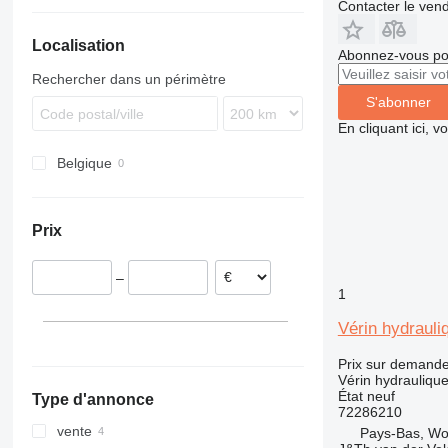
Contacter le ven
Localisation
Abonnez-vous pou
Rechercher dans un périmètre
S'abonner
En cliquant ici, 
Belgique
Prix
–
1
Vérin hydraul
Prix sur demand
Vérin hydrauliqu
État
neuf
Type d'annonce
72286210
vente
Pays-Bas, W