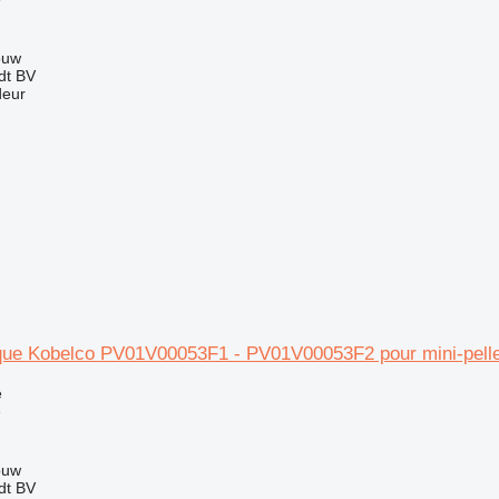
ouw
dt BV
deur
ique Kobelco PV01V00053F1 - PV01V00053F2 pour mini-pel
e
e
ouw
dt BV