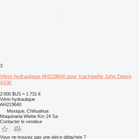
3
Vérin hydraulique AH219640 pour tractopelle John Deere
410K
2 000 $US
≈ 1 731 €
Vérin hydraulique
AH219640
Mexique, Chihuahua
Maquinaria Wiebe Km 24 Sa
Contacter le vendeur
Vous ne trouvez pas une pièce détachée ?