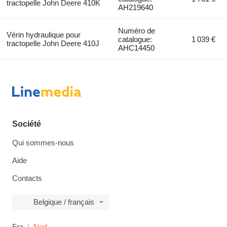
tractopelle John Deere 410K
AH219640
Numéro de
Vérin hydraulique pour
catalogue:
1 039 €
tractopelle John Deere 410J
AHC14450
Société
Qui sommes-nous
Aide
Contacts
Belgique / français
Fra
Ned