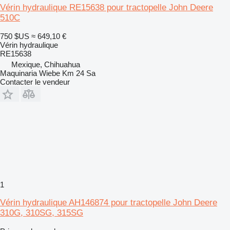
Vérin hydraulique RE15638 pour tractopelle John Deere
510C
750 $US
≈ 649,10 €
Vérin hydraulique
RE15638
Mexique, Chihuahua
Maquinaria Wiebe Km 24 Sa
Contacter le vendeur
1
Vérin hydraulique AH146874 pour tractopelle John Deere
310G, 310SG, 315SG