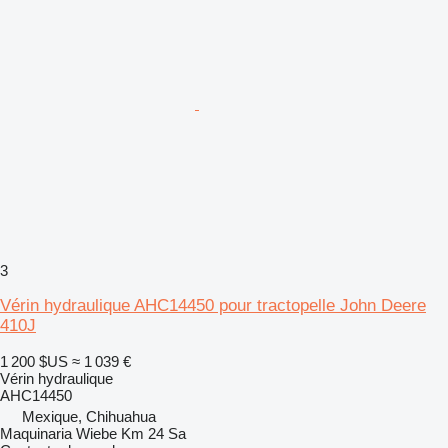
3
Vérin hydraulique AHC14450 pour tractopelle John Deere
410J
1 200 $US
≈ 1 039 €
Vérin hydraulique
AHC14450
Mexique, Chihuahua
Maquinaria Wiebe Km 24 Sa