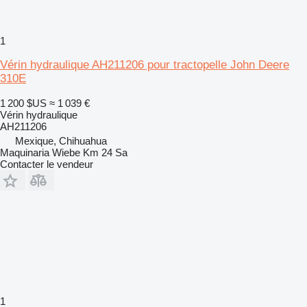
1
Vérin hydraulique AH211206 pour tractopelle John Deere
310E
1 200 $US
≈ 1 039 €
Vérin hydraulique
AH211206
Mexique, Chihuahua
Maquinaria Wiebe Km 24 Sa
Contacter le vendeur
1