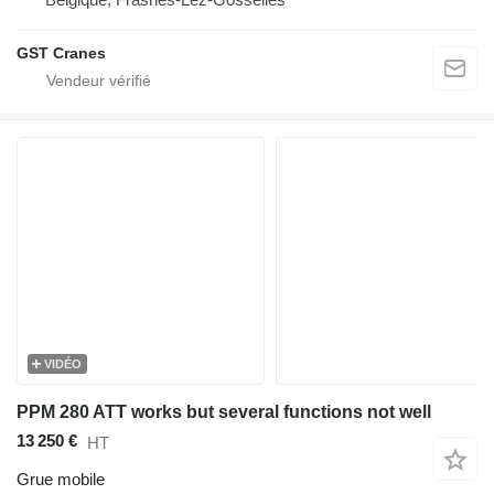
GST Cranes
VIDÉO
PPM 280 ATT works but several functions not well
13 250 €
HT
Grue mobile