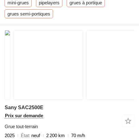
mini-grues
pipelayers
grues à portique
grues semi-portiques
Sany SAC2500E
Prix sur demande
Grue tout-terrain
2025
État
neuf
2 200 km
70 m/h