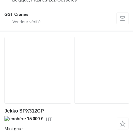
GST Cranes
Jekko SPX312CP
15 000 €
HT
Mini-grue