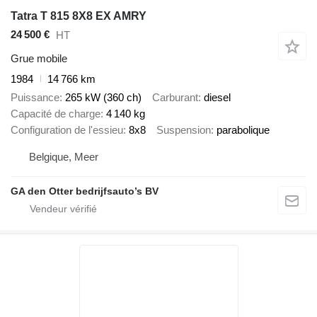
Tatra T 815 8X8 EX AMRY
24 500 €
HT
Grue mobile
1984
14 766 km
Puissance
265 kW (360 ch)
Carburant
diesel
Capacité de charge
4 140 kg
Configuration de l'essieu
8x8
Suspension
parabolique
Belgique, Meer
GA den Otter bedrijfsauto’s BV