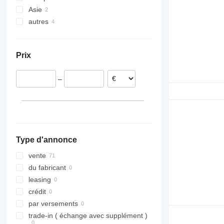
Asie
Pays-Bas
autres
Roumanie
Chine
Allemagne
Émirats arabes unis
Ukraine
Estonie
Prix
Espagne
Danemark
–
Bulgarie
Type d'annonce
vente
du fabricant
leasing
crédit
par versements
trade-in ( échange avec supplément )