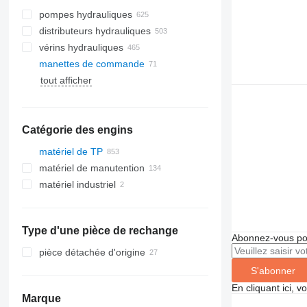
pompes hydrauliques
distributeurs hydrauliques
vérins hydrauliques
manettes de commande
tout afficher
Catégorie des engins
matériel de TP
matériel de manutention
excavateurs
matériel industriel
grues
chariots élévateurs
mini-pelles
matériel de forage
équipement de manutention
autre matériel industriel
tractopelles
grues mobiles
chariots élévateurs diesel
engins de travaux publics
équipements de quai
grues sur chenilles
machines de forage
chariots élévateurs électriques
chariots plateaux
Type d'une pièce de rechange
engins de terrassement
grues tout-terrain
finisseurs
Abonnez-vous pou
transpalettes electriques
nacelles élévatrices
grues à tour
bulldozers
pièce détachée d'origine
chariots porte-conteneurs
chargeuses construction
niveleuses
nacelles à ciseaux
S'abonner
chariots télescopiques
autre matériel TP
chargeuses articulées
En cliquant ici, 
télescopiques
chariots rétractables
Marque