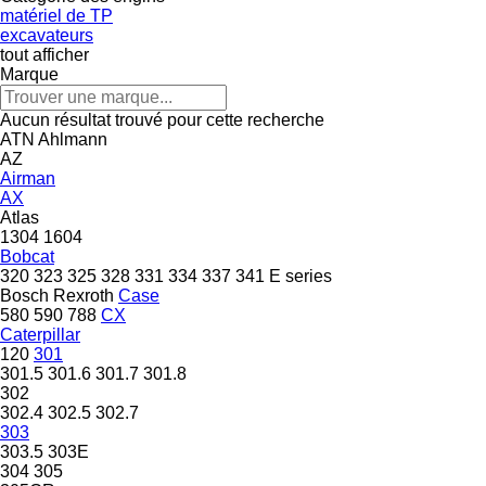
matériel de TP
excavateurs
tout afficher
Marque
Aucun résultat trouvé pour cette recherche
ATN
Ahlmann
AZ
Airman
AX
Atlas
1304
1604
Bobcat
320
323
325
328
331
334
337
341
E series
Bosch Rexroth
Case
580
590
788
CX
Caterpillar
120
301
301.5
301.6
301.7
301.8
302
302.4
302.5
302.7
303
303.5
303E
304
305