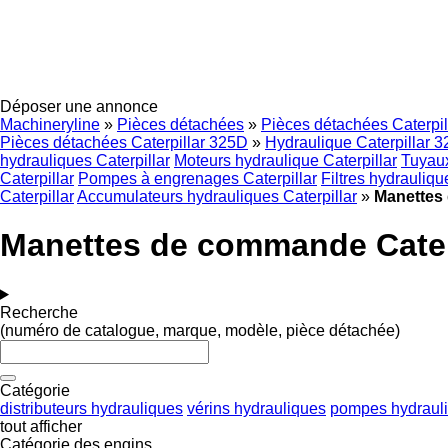
Déposer une annonce
Machineryline
»
Pièces détachées
»
Pièces détachées Caterpil
Pièces détachées Caterpillar 325D
»
Hydraulique Caterpillar 
hydrauliques Caterpillar
Moteurs hydraulique Caterpillar
Tuyaux
Caterpillar
Pompes à engrenages Caterpillar
Filtres hydrauliqu
Caterpillar
Accumulateurs hydrauliques Caterpillar
»
Manettes 
Manettes de commande Cater
Recherche
(numéro de catalogue, marque, modèle, pièce détachée)
Catégorie
distributeurs hydrauliques
vérins hydrauliques
pompes hydraul
tout afficher
Catégorie des engins