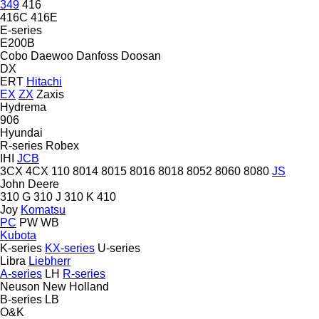
349
416
416C
416E
E-series
E200B
Cobo
Daewoo
Danfoss
Doosan
DX
ERT
Hitachi
EX
ZX
Zaxis
Hydrema
906
Hyundai
R-series
Robex
IHI
JCB
3CX
4CX
110
8014
8015
8016
8018
8052
8060
8080
JS
John Deere
310 G
310 J
310 K
410
Joy
Komatsu
PC
PW
WB
Kubota
K-series
KX-series
U-series
Libra
Liebherr
A-series
LH
R-series
Neuson
New Holland
B-series
LB
O&K