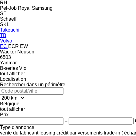
RH
Pel-Job
Royal
Samsung
SE
Schaeff
SKL
Takeuchi
TB
Volvo
EC
ECR
EW
Wacker Neuson
6503
Yanmar
B-series
Vio
tout afficher
Localisation
Rechercher dans un périmètre
Belgique
tout afficher
Prix
–
Type d'annonce
vente
du fabricant
leasing
crédit
par versements
trade-in ( éch