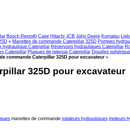
lar
Bosch Rexroth
Case
Hitachi
JCB
John Deere
Komatsu
Lieb
325D
»
Manettes de commande Caterpillar 325D
Pompes hydraul
 hydraulique Caterpillar
Réservoirs hydrauliques Caterpillar
Ro
es Caterpillar
Plaques de retenue Caterpillar
Douilles sphérique
de commande Caterpillar 325D pour excavateur
»
pillar 325D pour excavateur
iques
manettes de commande
rotateurs hydrauliques
moteurs h