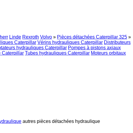
herr
Linde
Rexroth
Volvo
»
Pièces détachées Caterpillar 325
»
iques Caterpillar
Vérins hydrauliques Caterpillar
Distributeurs
tateurs hydrauliques Caterpillar
Pompes à pistons axiaux
 Caterpillar
Tubes hydrauliques Caterpillar
Moteurs orbitaux
ydraulique
autres pièces détachées hydraulique