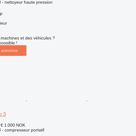
el - nettoyeur haute pression
rp
deur
machines et des véhicules ?
possible !
 annonce
p 3
 €
1 000 NOK
l - compresseur portatif