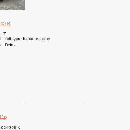
040 B
€
HT
el - nettoyeur haute pression
ot Deinze
11p
 €
300 SEK