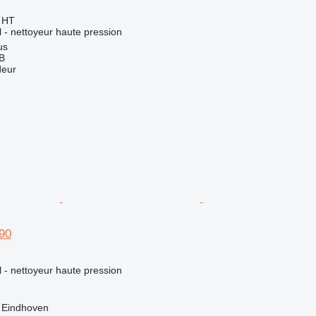
€
HT
el - nettoyeur haute pression
us
AB
deur
90
el - nettoyeur haute pression
 Eindhoven