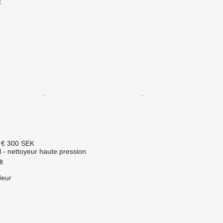
k
 €
300 SEK
el - nettoyeur haute pression
t
deur