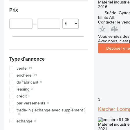
Matériel industri
Allemagne
2016
Prix
Suède
Suède, Gytto
Blinto AB
Slovaquie
Contacter le ven
–
Portugal
Pologne
Vous vendez des 
Norvège
Avec nous, c'est 
Lituanie
Déposer une
tout afficher
Type d'annonce
vente
enchère
du fabricant
leasing
crédit
3
par versements
Kärcher I.com
trade-in ( échange avec supplément )
91,05
échange
Matériel industrie
2021