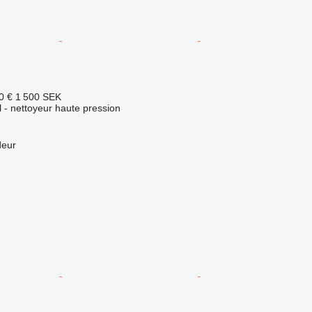
0 €
1 500 SEK
el - nettoyeur haute pression
deur