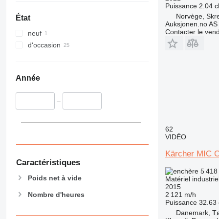
Puissance
2.04 c
Norvège, Skr
État
Auksjonen.no AS
Contacter le ven
neuf
d'occasion
Année
–
62
VIDÉO
Kärcher MIC 
Caractéristiques
5 418
Poids net à vide
Matériel industri
2015
Nombre d'heures
2 121 m/h
Puissance
32.63 
Danemark, Tø