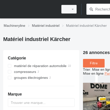
Machineryline
Matériel industriel
Matériel industriel Kärcher
Matériel industriel Kärcher
26 annonces
Catégorie
Filtre
matériel de réparation automobile
Trier
:
Mise en lig
compresseurs
matériel de lavage de voiture
Mise en ligne
Par
groupes électrogènes
compresseurs portatifs
nettoyeurs haute pression
compresseurs mobiles
groupes électrogènes essence
Marque