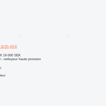
13/20-4SX
 €
16 000 SEK
el - nettoyeur haute pression
r
deur