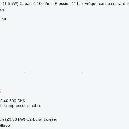
h (1.5 kW)
Capacité
160 l/min
Pression
11 bar
Fréquence du courant
eia
deur
C
 €
40 500 DKK
el - compresseur mobile
ch (23.98 kW)
Carburant
diesel
lløse