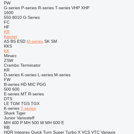
PW
G-series
P-series
R-series
T-series
VHP
XHP
1600
550
8010
G-Series
FC
HF
KR
Kaeser
AS
BS
ESD
M-series
SK
SM
KKS
KK
Minarc
ZSW
Crambo
Terminator
KR
D-series
K-series
L-series
M-series
FW
B-series
HD
MIC
PGG
500
600
E-series
MT
R-series
DTS
LE
TGM
TGS
TGX
K-series
T-series
Shark
Tiger
Junior
Variosteff
MH 400 P
MH 500 W
MH 600 E
RB
HQR
Integrex
Quick Turn
Super Turbo X
VCS
VTC
Variaxis