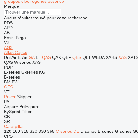
groupes électrogènes essence
Marque
Aucun résultat trouvé pour cette recherche
PDS
APD
AB
Ensis
Pega
VZ
AG3
Atlas Copco
DrillAir
E-Air
GA
LT
QAS
QAX
QEP
QES
QLT
WEDA
XAHS
XAS
XAT
QAS
W series
XAS
PDP
E-series
G-series
KG
B-series
BM
BW
GFS
VT
Rover
Skipper
PA
Airpure
Britecpure
BySprint Fiber
CK
SR
Caterpillar
120
160
315
320
330
365
C-series
DE
D series
E-series
G-series
G
CPS