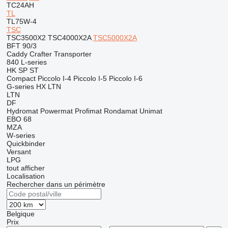
TC24AH
TL
TL75W-4
TSC
TSC3500X2
TSC4000X2A
TSC5000X2A
BFT 90/3
Caddy
Crafter
Transporter
840
L-series
HK
SP
ST
Compact
Piccolo I-4
Piccolo I-5
Piccolo I-6
G-series
HX
LTN
LTN
DF
Hydromat
Powermat
Profimat
Rondamat
Unimat
EBO 68
MZA
W-series
Quickbinder
Versant
LPG
tout afficher
Localisation
Rechercher dans un périmètre
Belgique
Prix