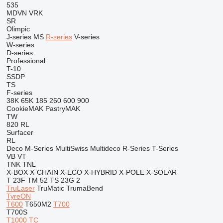
535
MDVN
VRK
SR
Olimpic
J-series
MS
R-series
V-series
W-series
D-series
Professional
T-10
SSDP
TS
F-series
38K
65K
185
260
600
900
CookieMAK
PastryMAK
TW
820
RL
Surfacer
RL
Deco
M-Series
MultiSwiss
Multideco
R-Series
T-Series
VB
VT
TNK
TNL
X-BOX
X-CHAIN
X-ECO
X-HYBRID
X-POLE
X-SOLAR
T 23F
TM 52
TS 23G 2
TruLaser
TruMatic
TrumaBend
TyreON
T600
T650M2
T700
T700S
T1000
TC