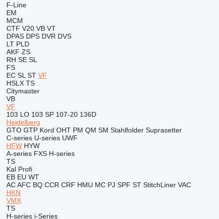
F-Line
EM
MCM
CTF
V20
VB
VT
DPAS
DPS
DVR
DVS
LT
PLD
AKF
ZS
RH
SE
SL
FS
EC
SL
ST
VF
HSLX
TS
Citymaster
VB
VF
103 LO
103 SP
107-20
136D
Heidelberg
GTO
GTP
Kord
OHT
PM
QM
SM
Stahlfolder
Suprasetter
C-series
U-series
UWF
HFW
HYW
A-series
FXS
H-series
TS
Kal
Profi
EB
EU
WT
AC
AFC
BQ
CCR
CRF
HMU
MC
PJ
SPF
ST
StitchLiner
VAC
HKN
VMX
TS
H-series
i-Series