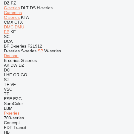
DZ
FZ
C-series
DLT
DS
H-series
Cummins
C-series
KTA
CMX
CTX
DMC
DMU
FP
KF
SC
DCA
BF
D-series
F2L912
D-series
S-series
SP
W-series
Doosan
B-series
G-series
AK
DW
DZ
DC
LHF
ORIGO
SJ
TF
VF
VSC
TF
ESE
EZG
SureColor
LBM
P-series
700-series
Concept
FDT
Transit
HB