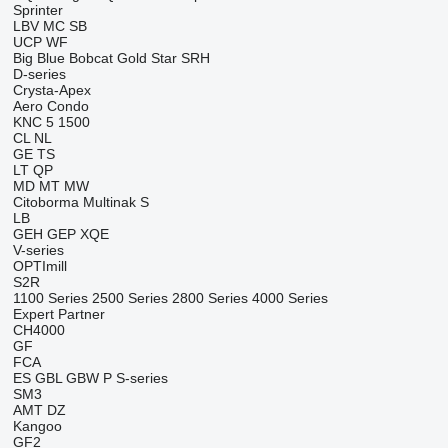
Sprinter
LBV
MC
SB
UCP
WF
Big Blue
Bobcat
Gold Star
SRH
D-series
Crysta-Apex
Aero
Condo
KNC 5 1500
CL
NL
GE
TS
LT
QP
MD
MT
MW
Citoborma
Multinak S
LB
GEH
GEP
XQE
V-series
OPTImill
S2R
1100 Series
2500 Series
2800 Series
4000 Series
Expert
Partner
CH4000
GF
FCA
ES
GBL
GBW
P
S-series
SM3
AMT
DZ
Kangoo
GF2