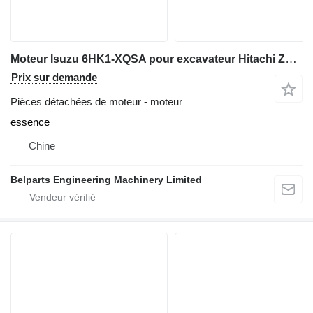
Moteur Isuzu 6HK1-XQSA pour excavateur Hitachi ZX330‑3 ZX330LC‑3 ZX350‑3 ZX350LC‑3 ZX350H‑5A ZX360LC‑3 ZX360H‑3
Prix sur demande
Pièces détachées de moteur - moteur
essence
Chine
Belparts Engineering Machinery Limited