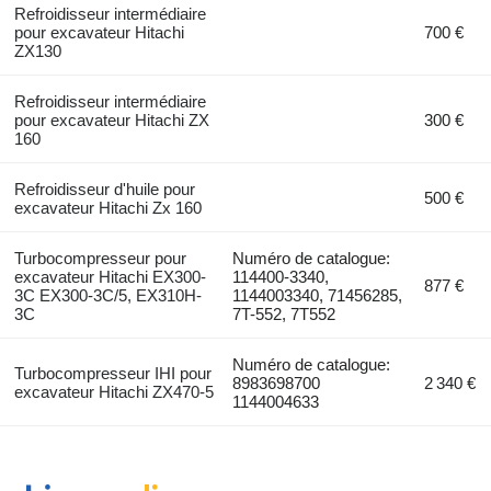
Refroidisseur intermédiaire
pour excavateur Hitachi
700 €
ZX130
Refroidisseur intermédiaire
pour excavateur Hitachi ZX
300 €
160
Refroidisseur d'huile pour
500 €
excavateur Hitachi Zx 160
Turbocompresseur pour
Numéro de catalogue:
excavateur Hitachi EX300-
114400-3340,
877 €
3C EX300-3C/5, EX310H-
1144003340, 71456285,
3C
7T-552, 7T552
Numéro de catalogue:
Turbocompresseur IHI pour
8983698700
2 340 €
excavateur Hitachi ZX470-5
1144004633