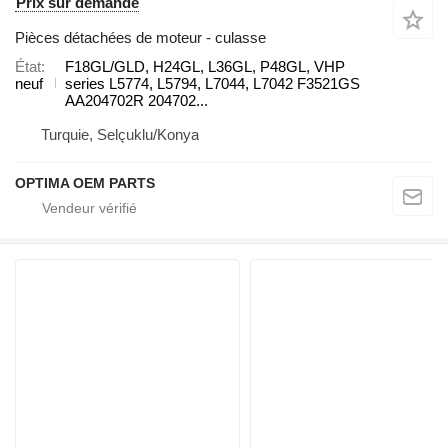
Prix sur demande
Pièces détachées de moteur - culasse
État
F18GL/GLD, H24GL, L36GL, P48GL, VHP
neuf
series L5774, L5794, L7044, L7042 F3521GS
AA204702R 204702...
Turquie, Selçuklu/Konya
OPTIMA OEM PARTS