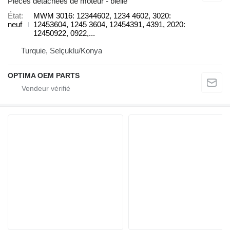
Pièces détachées de moteur - bielle
État
MWM 3016: 12344602, 1234 4602, 3020:
neuf
12453604, 1245 3604, 12454391, 4391, 2020:
12450922, 0922,...
Turquie, Selçuklu/Konya
OPTIMA OEM PARTS