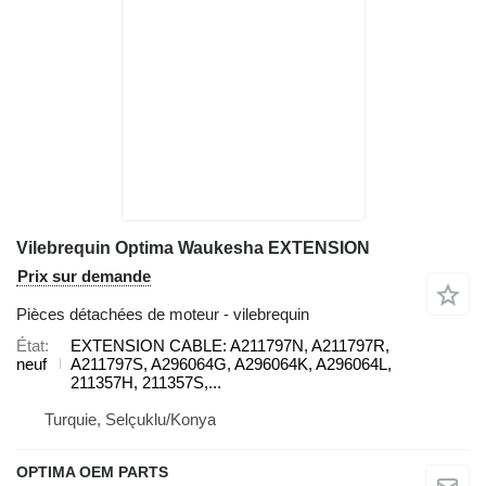
Vilebrequin Optima Waukesha EXTENSION
Prix sur demande
Pièces détachées de moteur - vilebrequin
État
EXTENSION CABLE: A211797N, A211797R,
neuf
A211797S, A296064G, A296064K, A296064L,
211357H, 211357S,...
Turquie, Selçuklu/Konya
OPTIMA OEM PARTS