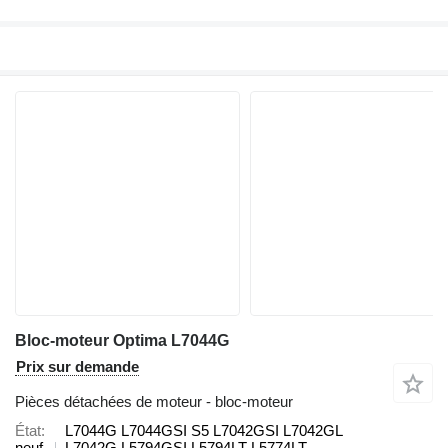
Bloc-moteur Optima L7044G
Prix sur demande
Pièces détachées de moteur - bloc-moteur
État
L7044G L7044GSI S5 L7042GSI L7042GL
neuf
L7042G L5794GSI L5794LT L5774LT