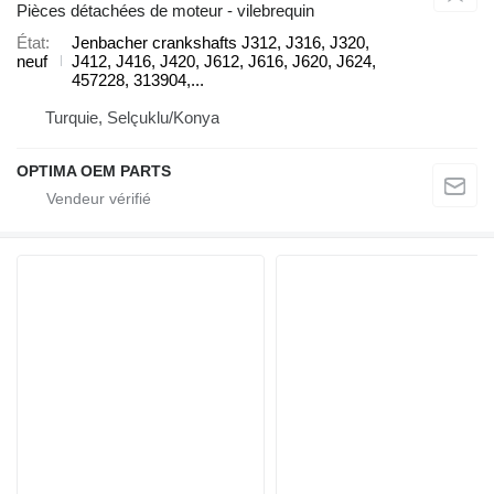
Pièces détachées de moteur - vilebrequin
État
Jenbacher crankshafts J312, J316, J320,
neuf
J412, J416, J420, J612, J616, J620, J624,
457228, 313904,...
Turquie, Selçuklu/Konya
OPTIMA OEM PARTS