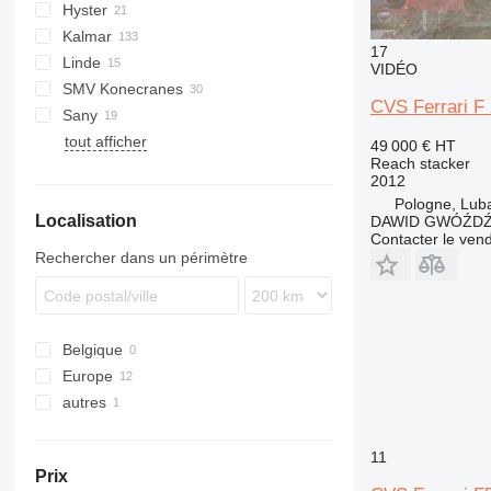
Hyster
F378
CS
Kalmar
F478
RS
17
Linde
F481
DRD
SMV
VIDÉO
SMV Konecranes
F500
DRF
ML1812R
CVS Ferrari F
Sany
DRG
4632 TC5
tout afficher
RTD
SC
SRSC
FM
TFC
49 000 €
HT
Reach stacker
SMV
2012
Pologne, Lub
Localisation
DAWID GWÓŹD
Contacter le ven
Rechercher dans un périmètre
Belgique
Europe
autres
Allemagne
Italie
Ukraine
Pologne
11
Prix
Pays-Bas