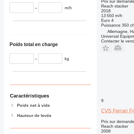
Prix sur demand
Reach stacker
–
m/h
2018
13 550 m/h
Euro 4
Puissance
350 c
Allemagne, 
Universal Equip
Contacter le ven
Poids total en charge
–
kg
Caractéristiques
9
Poids net à vide
CVS Ferrari F
Hauteur de levée
Prix sur demand
Reach stacker
2008