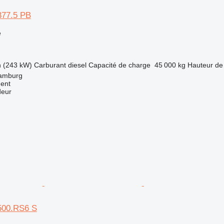
377.5 PB
e
h (243 kW)
Carburant
diesel
Capacité de charge
45 000 kg
Hauteur de
Hamburg
ment
deur
500.RS6 S