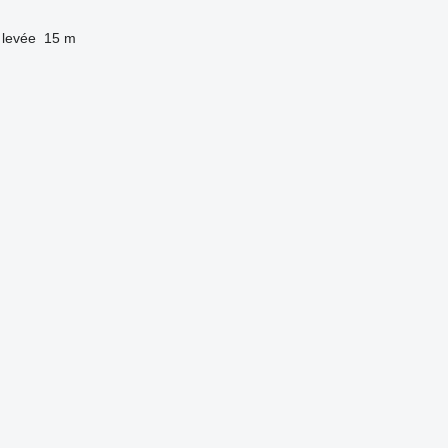
 levée
15 m