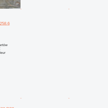
 258.6
artów
Ź
deur