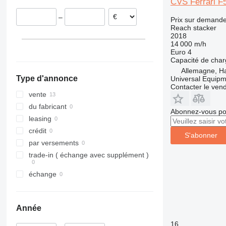
CVS Ferrari F
–
Prix sur demand
Reach stacker
2018
14 000 m/h
Euro 4
Capacité de cha
Allemagne, 
Type d'annonce
Universal Equip
Contacter le ven
vente
du fabricant
Abonnez-vous pou
leasing
crédit
S'abonner
par versements
trade-in ( échange avec supplément )
échange
Année
16