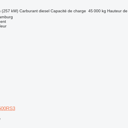
h (257 kW)
Carburant
diesel
Capacité de charge
45 000 kg
Hauteur de
Hamburg
ment
deur
F500RS3
e