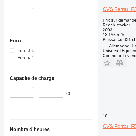
–
CVS Ferrari F
Prix sur demand
Reach stacker
2003
18 155 m/h
Puissance
331 c
Euro
Allemagne, 
Euro 3
Universal Equip
Contacter le ven
Euro 4
Capacité de charge
–
kg
18
CVS Ferrari F
Nombre d'heures