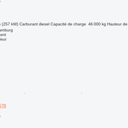
e
h (257 kW)
Carburant
diesel
Capacité de charge
46 000 kg
Hauteur de
Hamburg
ment
deur
478
e