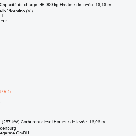
Capacité de charge
46 000 kg
Hauteur de levée
16,16 m
ello Vicentino (VI)
.L.
deur
479.5
e
h (257 kW)
Carburant
diesel
Hauteur de levée
16,06 m
ldenburg
dergerate GmBH