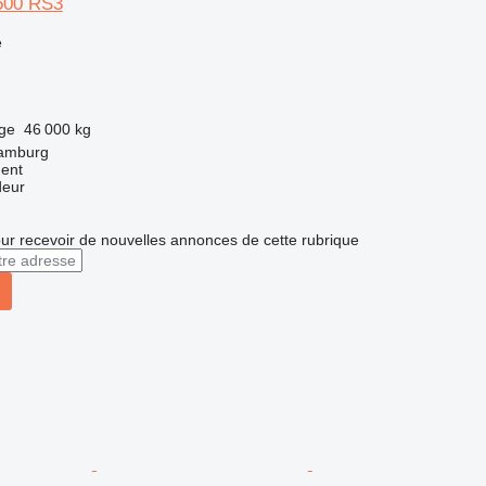
500 RS3
e
rge
46 000 kg
Hamburg
ment
deur
r recevoir de nouvelles annonces de cette rubrique