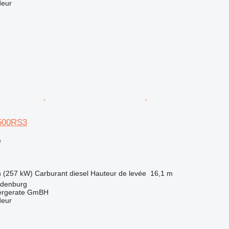
deur
F500RS3
e
h (257 kW)
Carburant
diesel
Hauteur de levée
16,1 m
ldenburg
dergerate GmBH
deur