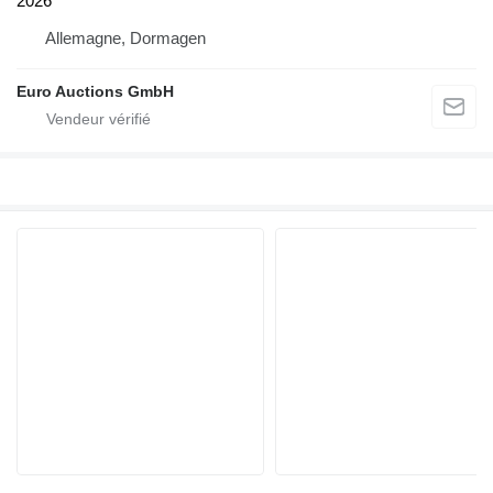
2026
Allemagne, Dormagen
Euro Auctions GmbH