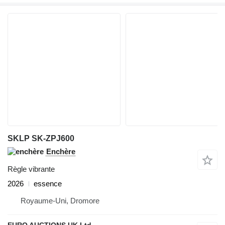
SKLP SK-ZPJ600
Enchère
Règle vibrante
2026
essence
Royaume-Uni, Dromore