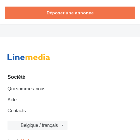
Déposer une annonce
Société
Qui sommes-nous
Aide
Contacts
Belgique / français