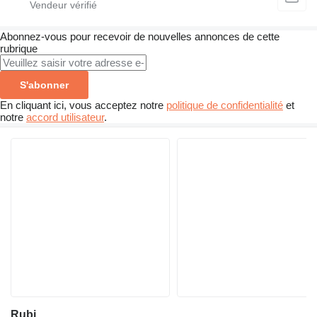
Abonnez-vous pour recevoir de nouvelles annonces de cette
rubrique
S'abonner
En cliquant ici, vous acceptez notre
politique de confidentialité
et
notre
accord utilisateur
.
Rubi