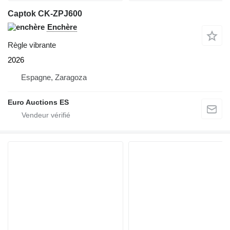
Captok CK-ZPJ600
Enchère
Règle vibrante
2026
Espagne, Zaragoza
Euro Auctions ES