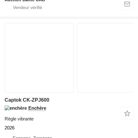
Captok CK-ZPJ600
Enchère
Règle vibrante
2026