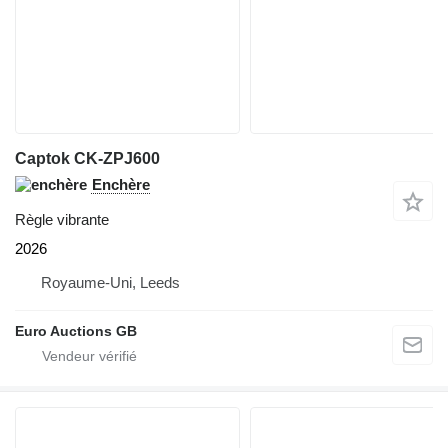
Captok CK-ZPJ600
Enchère
Règle vibrante
2026
Royaume-Uni, Leeds
Euro Auctions GB