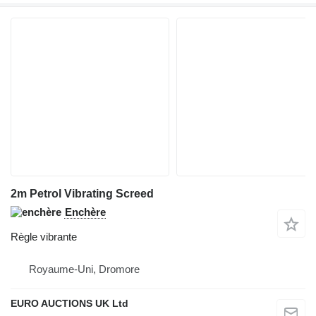
2m Petrol Vibrating Screed
Enchère
Règle vibrante
Royaume-Uni, Dromore
EURO AUCTIONS UK Ltd