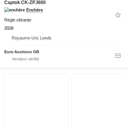
Captok CK-ZPJ600
Enchère
Règle vibrante
2026
Royaume-Uni, Leeds
Euro Auctions GB