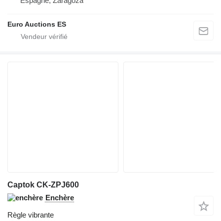
Espagne, Zaragoza
Euro Auctions ES
Captok CK-ZPJ600
Enchère
Règle vibrante