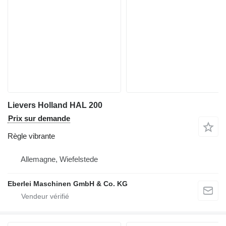
Lievers Holland HAL 200
Prix sur demande
Règle vibrante
Allemagne, Wiefelstede
Eberlei Maschinen GmbH & Co. KG