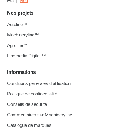
Fra
Ned
Nos projets
Autoline™
Machineryline™
Agroline™
Linemedia Digital ™
Informations
Conditions générales d'utilisation
Politique de confidentialité
Conseils de sécurité
Commentaires sur Machineryline
Catalogue de marques