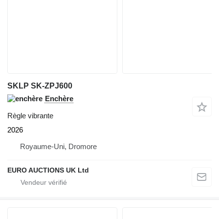
SKLP SK-ZPJ600
Enchère
Règle vibrante
2026
Royaume-Uni, Dromore
EURO AUCTIONS UK Ltd