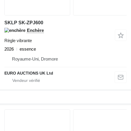
SKLP SK-ZPJ600
Enchère
Règle vibrante
2026
essence
Royaume-Uni, Dromore
EURO AUCTIONS UK Ltd