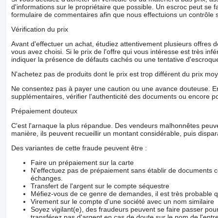
d'informations sur le propriétaire que possible. Un escroc peut se f
formulaire de commentaires afin que nous effectuions un contrôle 
Vérification du prix
Avant d'effectuer un achat, étudiez attentivement plusieurs offres
vous avez choisi. Si le prix de l'offre qui vous intéresse est très in
indiquer la présence de défauts cachés ou une tentative d'escroque
N'achetez pas de produits dont le prix est trop différent du prix moy
Ne consentez pas à payer une caution ou une avance douteuse. En
supplémentaires, vérifier l'authenticité des documents ou encore p
Prépaiement douteux
C'est l'arnaque la plus répandue. Des vendeurs malhonnêtes peuve
manière, ils peuvent recueillir un montant considérable, puis dispara
Des variantes de cette fraude peuvent être :
Faire un prépaiement sur la carte
N'effectuez pas de prépaiement sans établir de documents co
échanges.
Transfert de l'argent sur le compte séquestre
Méfiez-vous de ce genre de demandes, il est très probable 
Virement sur le compte d'une société avec un nom similaire
Soyez vigilant(e), des fraudeurs peuvent se faire passer po
transférez pas d'argent en cas de doute sur le nom de l'entre