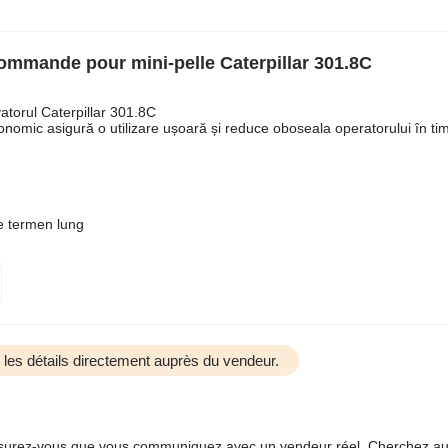
ommande pour mini-pelle Caterpillar 301.8C
atorul Caterpillar 301.8C
ergonomic asigură o utilizare ușoară și reduce oboseala operatorului în ti
pe termen lung
us les détails directement auprès du vendeur.
 assurez-vous que vous communiquez avec un vendeur réel. Cherchez au