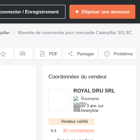
connecter / Enregistrement
Déposer une annonce
illar
Manette de commande pour mini-pelle Caterpillar 301.8C
PDF
Partager
Problème
Coordonnées du vendeur
ROYAL DRU SRL
Roumanie
depuis 3 ans sur
Machineryline
Vendeur vérifié
90 commentaires
4.4