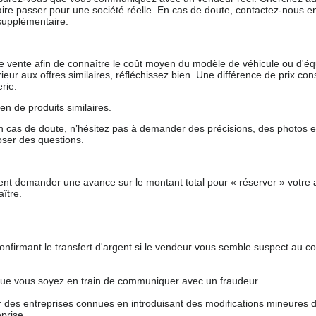
aire passer pour une société réelle. En cas de doute, contactez-nous en 
supplémentaire.
 de vente afin de connaître le coût moyen du modèle de véhicule ou d'
férieur aux offres similaires, réfléchissez bien. Une différence de prix co
rie.
en de produits similaires.
 cas de doute, n’hésitez pas à demander des précisions, des photos 
oser des questions.
nt demander une avance sur le montant total pour « réserver » votre a
ître.
nfirmant le transfert d'argent si le vendeur vous semble suspect au c
que vous soyez en train de communiquer avec un fraudeur.
ur des entreprises connues en introduisant des modifications mineures 
prise.