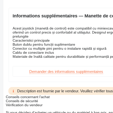
Informations supplémentaires — Manette de c
Acest joystick (manetă de control) este compatibil cu miniexcav
oferind un control precis și confortabil al utilajului. Designul 
prelungite
Caracteristici principale
Buton dublu pentru funcții suplimentare
Conector cu multiple pini pentru o instalare rapidă și sigură
Cablu de conectare inclus
Materiale de înaltă calitate pentru durabilitate și performanță 
Demander des informations supplémentaires
Description est fournie par le vendeur. Veuillez vérifier to
Conseils concernant l'achat
Conseils de sécurité
Vérification du vendeur
Si vous décidez d'acheter un véhicule ou du matériel à bas prix,