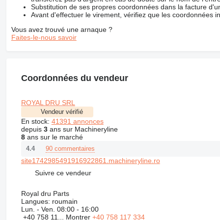
Substitution de ses propres coordonnées dans la facture d'un
Avant d'effectuer le virement, vérifiez que les coordonnées i
Vous avez trouvé une arnaque ?
Faites-le-nous savoir
Coordonnées du vendeur
ROYAL DRU SRL
Vendeur vérifié
En stock:
41391 annonces
depuis
3
ans sur Machineryline
8
ans sur le marché
90 commentaires
4.4
site1742985491916922861.machineryline.ro
Suivre ce vendeur
Royal dru Parts
Langues:
roumain
Lun. - Ven.
08:00 - 16:00
+40 758 11...
Montrer
+40 758 117 334