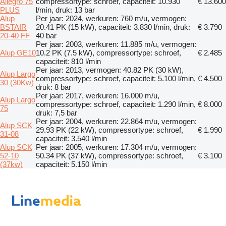
Allegro 75
compressortype: schroef, capaciteit: 10.930
€ 13.600
PLUS
l/min, druk: 13 bar
Alup
Per jaar: 2024, werkuren: 760 m/u, vermogen:
BSTAIR
20.41 PK (15 kW), capaciteit: 3.830 l/min, druk:
€ 3.790
20-40 FF
40 bar
Per jaar: 2003, werkuren: 11.885 m/u, vermogen:
Alup GE10
10.2 PK (7.5 kW), compressortype: schroef,
€ 2.485
capaciteit: 810 l/min
Per jaar: 2013, vermogen: 40.82 PK (30 kW),
Alup Largo
compressortype: schroef, capaciteit: 5.100 l/min,
€ 4.500
30 (30Kw)
druk: 8 bar
Per jaar: 2017, werkuren: 16.000 m/u,
Alup Largo
compressortype: schroef, capaciteit: 1.290 l/min,
€ 8.000
75
druk: 7,5 bar
Per jaar: 2004, werkuren: 22.864 m/u, vermogen:
Alup SCK
29.93 PK (22 kW), compressortype: schroef,
€ 1.990
31-08
capaciteit: 3.540 l/min
Alup SCK
Per jaar: 2005, werkuren: 17.304 m/u, vermogen:
52-10
50.34 PK (37 kW), compressortype: schroef,
€ 3.100
(37kw)
capaciteit: 5.150 l/min