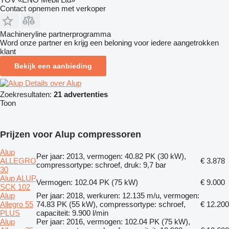
Contact opnemen met verkoper
Machineryline partnerprogramma
Word onze partner en krijg een beloning voor iedere aangetrokken
klant
Bekijk een aanbieding
Details over Alup
Zoekresultaten:
21 advertenties
Toon
Prijzen voor Alup compressoren
Alup
Per jaar: 2013, vermogen: 40.82 PK (30 kW),
ALLEGRO
€ 3.878
compressortype: schroef, druk: 9,7 bar
30
Alup ALUP
Vermogen: 102.04 PK (75 kW)
€ 9.000
SCK 102
Alup
Per jaar: 2018, werkuren: 12.135 m/u, vermogen:
Allegro 55
74.83 PK (55 kW), compressortype: schroef,
€ 12.200
PLUS
capaciteit: 9.900 l/min
Alup
Per jaar: 2016, vermogen: 102.04 PK (75 kW),