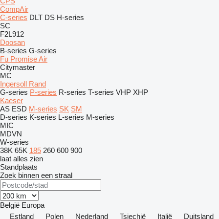
CPS
CompAir
C-series
DLT
DS
H-series
SC
F2L912
Doosan
B-series
G-series
Fu Promise Air
Citymaster
MC
Ingersoll Rand
G-series
P-series
R-series
T-series
VHP
XHP
Kaeser
AS
ESD
M-series
SK
SM
D-series
K-series
L-series
M-series
MIC
MDVN
W-series
38K
65K
185
260
600
900
laat alles zien
Standplaats
Zoek binnen een straal
België
Europa
Estland
Polen
Nederland
Tsjechië
Italië
Duitsland