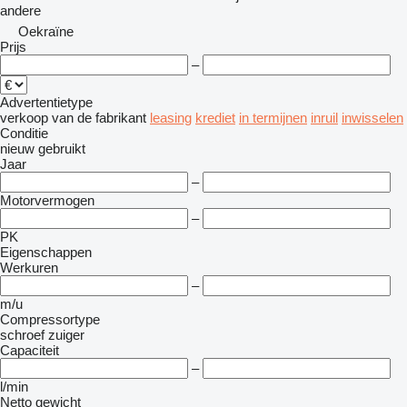
andere
Oekraïne
Prijs
–
Advertentietype
verkoop
van de fabrikant
leasing
krediet
in termijnen
inruil
inwisselen
Conditie
nieuw
gebruikt
Jaar
–
Motorvermogen
–
PK
Eigenschappen
Werkuren
–
m/u
Compressortype
schroef
zuiger
Capaciteit
–
l/min
Netto gewicht