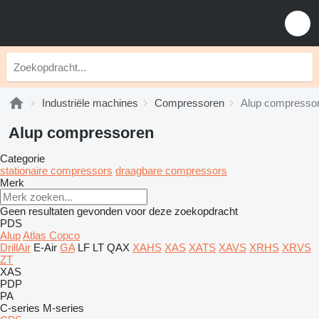
Industriële machines
Compressoren
Alup compresso
Alup compressoren
Categorie
stationaire compressors
draagbare compressors
Merk
Geen resultaten gevonden voor deze zoekopdracht
PDS
Alup
Atlas Copco
DrillAir
E-Air
GA
LF
LT
QAX
XAHS
XAS
XATS
XAVS
XRHS
XRVS
ZT
XAS
PDP
PA
C-series
M-series