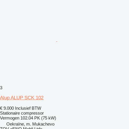
3
Alup ALUP SCK 102
€ 9.000
Inclusief BTW
Stationaire compressor
Vermogen
102.04 PK (75 kW)
Oekraïne, m. Mukachevo
TOV «ENO Mebli Ltd»