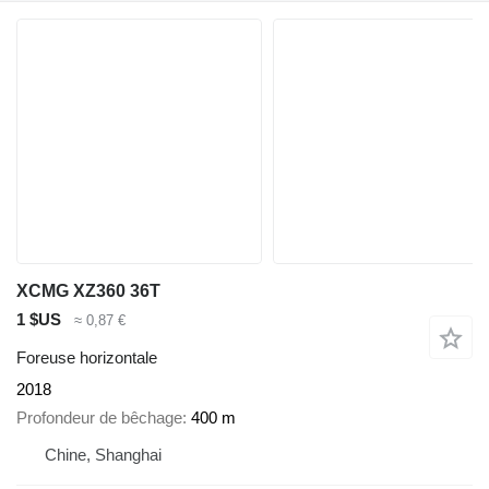
XCMG XZ360 36T
1 $US
≈ 0,87 €
Foreuse horizontale
2018
Profondeur de bêchage
400 m
Chine, Shanghai