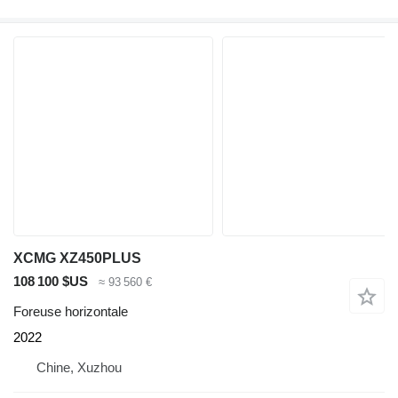
XCMG XZ450PLUS
108 100 $US
≈ 93 560 €
Foreuse horizontale
2022
Chine, Xuzhou