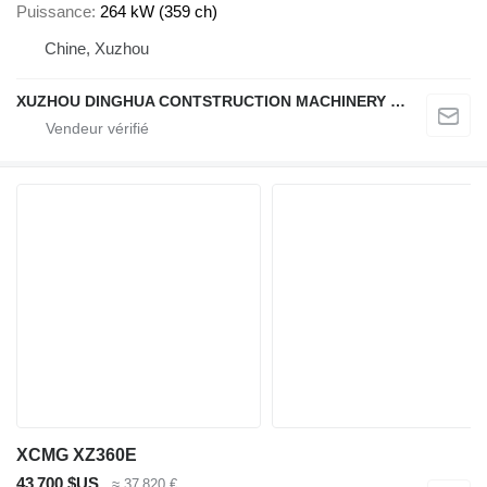
Puissance
264 kW (359 ch)
Chine, Xuzhou
XUZHOU DINGHUA CONTSTRUCTION MACHINERY CO., LTD.
XCMG XZ360E
43 700 $US
≈ 37 820 €