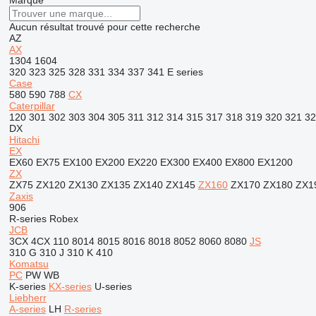
Marque
Aucun résultat trouvé pour cette recherche
AZ
AX
1304
1604
320
323
325
328
331
334
337
341
E series
Case
580
590
788
CX
Caterpillar
120
301
302
303
304
305
311
312
314
315
317
318
319
320
321
32
DX
Hitachi
EX
EX60
EX75
EX100
EX200
EX220
EX300
EX400
EX800
EX1200
ZX
ZX75
ZX120
ZX130
ZX135
ZX140
ZX145
ZX160
ZX170
ZX180
ZX1
Zaxis
906
R-series
Robex
JCB
3CX
4CX
110
8014
8015
8016
8018
8052
8060
8080
JS
310 G
310 J
310 K
410
Komatsu
PC
PW
WB
K-series
KX-series
U-series
Liebherr
A-series
LH
R-series