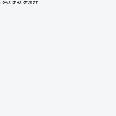
S
XAVS
XRHS
XRVS
ZT