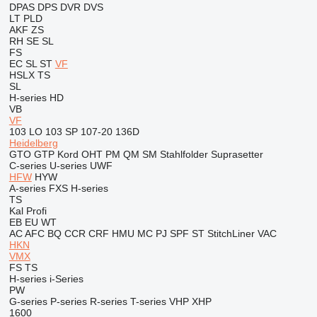
DPAS
DPS
DVR
DVS
LT
PLD
AKF
ZS
RH
SE
SL
FS
EC
SL
ST
VF
HSLX
TS
SL
H-series
HD
VB
VF
103 LO
103 SP
107-20
136D
Heidelberg
GTO
GTP
Kord
OHT
PM
QM
SM
Stahlfolder
Suprasetter
C-series
U-series
UWF
HFW
HYW
A-series
FXS
H-series
TS
Kal
Profi
EB
EU
WT
AC
AFC
BQ
CCR
CRF
HMU
MC
PJ
SPF
ST
StitchLiner
VAC
HKN
VMX
FS
TS
H-series
i-Series
PW
G-series
P-series
R-series
T-series
VHP
XHP
1600