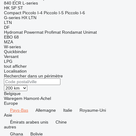
840
ECR
L-series
HK
SP
ST
Compact
Piccolo I-4
Piccolo I-5
Piccolo I-6
G-series
HX
LTN
LTN
DF
Hydromat
Powermat
Profimat
Rondamat
Unimat
EBO 68
MZA
W-series
Quickbinder
Versant
LPG
tout afficher
Localisation
Rechercher dans un périmètre
Belgique
Waregem
Hamont-Achel
Europe
Pays-Bas
Allemagne
Italie
Royaume-Uni
Asie
Émirats arabes unis
Chine
autres
Ghana
Bolivie