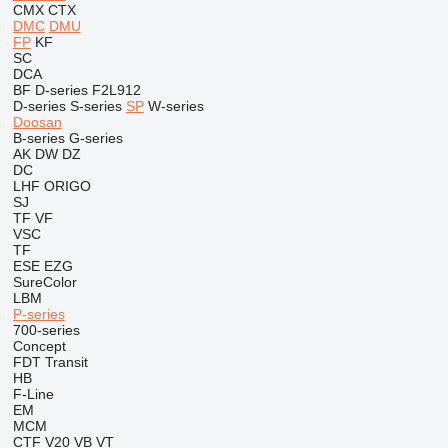
CMX
CTX
DMC
DMU
FP
KF
SC
DCA
BF
D-series
F2L912
D-series
S-series
SP
W-series
Doosan
B-series
G-series
AK
DW
DZ
DC
LHF
ORIGO
SJ
TF
VF
VSC
TF
ESE
EZG
SureColor
LBM
P-series
700-series
Concept
FDT
Transit
HB
F-Line
EM
MCM
CTF
V20
VB
VT