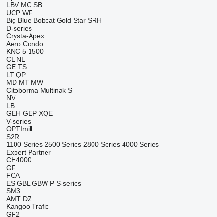
LBV
MC
SB
UCP
WF
Big Blue
Bobcat
Gold Star
SRH
D-series
Crysta-Apex
Aero
Condo
KNC 5 1500
CL
NL
GE
TS
LT
QP
MD
MT
MW
Citoborma
Multinak S
NV
LB
GEH
GEP
XQE
V-series
OPTImill
S2R
1100 Series
2500 Series
2800 Series
4000 Series
Expert
Partner
CH4000
GF
FCA
ES
GBL
GBW
P
S-series
SM3
AMT
DZ
Kangoo
Trafic
GF2