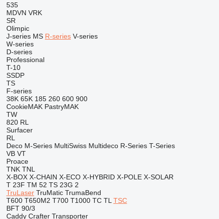
535
MDVN
VRK
SR
Olimpic
J-series
MS
R-series
V-series
W-series
D-series
Professional
T-10
SSDP
TS
F-series
38K
65K
185
260
600
900
CookieMAK
PastryMAK
TW
820
RL
Surfacer
RL
Deco
M-Series
MultiSwiss
Multideco
R-Series
T-Series
VB
VT
Proace
TNK
TNL
X-BOX
X-CHAIN
X-ECO
X-HYBRID
X-POLE
X-SOLAR
T 23F
TM 52
TS 23G 2
TruLaser
TruMatic
TrumaBend
T600
T650M2
T700
T1000
TC
TL
TSC
BFT 90/3
Caddy
Crafter
Transporter