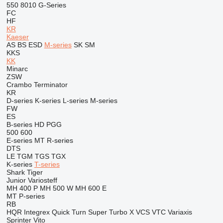
550
8010
G-Series
FC
HF
KR
Kaeser
AS
BS
ESD
M-series
SK
SM
KKS
KK
Minarc
ZSW
Crambo
Terminator
KR
D-series
K-series
L-series
M-series
FW
ES
B-series
HD
PGG
500
600
E-series
MT
R-series
DTS
LE
TGM
TGS
TGX
K-series
T-series
Shark
Tiger
Junior
Variosteff
MH 400 P
MH 500 W
MH 600 E
MT
P-series
RB
HQR
Integrex
Quick Turn
Super Turbo X
VCS
VTC
Variaxis
Sprinter
Vito