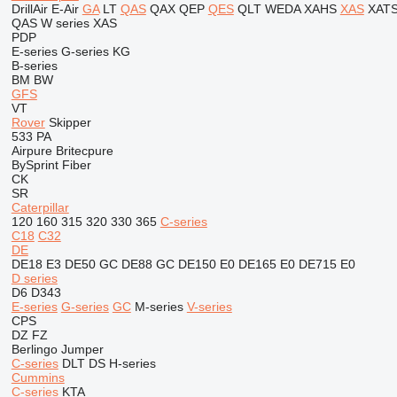
DrillAir
E-Air
GA
LT
QAS
QAX
QEP
QES
QLT
WEDA
XAHS
XAS
XAT
QAS
W series
XAS
PDP
E-series
G-series
KG
B-series
BM
BW
GFS
VT
Rover
Skipper
533
PA
Airpure
Britecpure
BySprint Fiber
CK
SR
Caterpillar
120
160
315
320
330
365
C-series
C18
C32
DE
DE18 E3
DE50 GC
DE88 GC
DE150 E0
DE165 E0
DE715 E0
D series
D6
D343
E-series
G-series
GC
M-series
V-series
CPS
DZ
FZ
Berlingo
Jumper
C-series
DLT
DS
H-series
Cummins
C-series
KTA