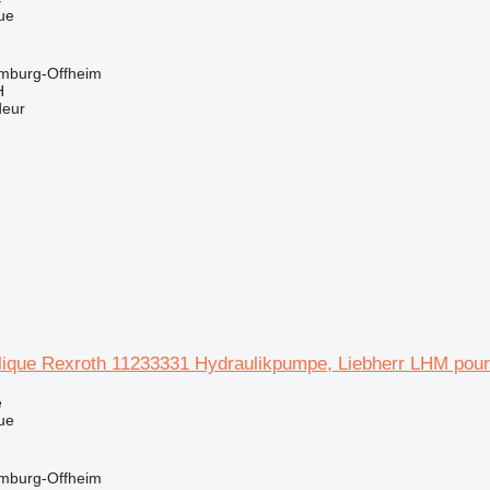
ue
imburg-Offheim
H
deur
ique Rexroth 11233331 Hydraulikpumpe, Liebherr LHM pour 
e
ue
imburg-Offheim