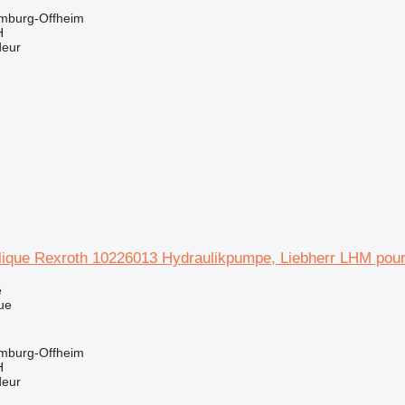
imburg-Offheim
H
deur
ique Rexroth 10226013 Hydraulikpumpe, Liebherr LHM pour
e
ue
imburg-Offheim
H
deur