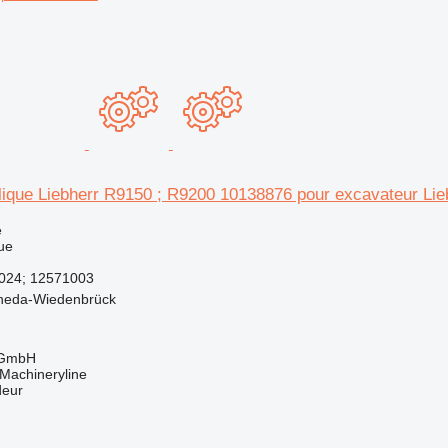
ique Liebherr R9150 ; R9200 10138876 pour excavateur Li
e
ue
024; 12571003
heda-Wiedenbrück
 GmbH
Machineryline
deur