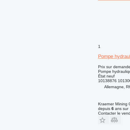
CS
DE
DP
D series
E-series
EC
EP
1
F-series
Pompe hydraul
GC
GP
Prix sur demand
IT
Pompe hydrauliq
État
neuf
M-series
10138876 10130
PM
Allemagne, R
TH
V-series
Kraemer Mining
depuis
6
ans sur 
Contacter le ven