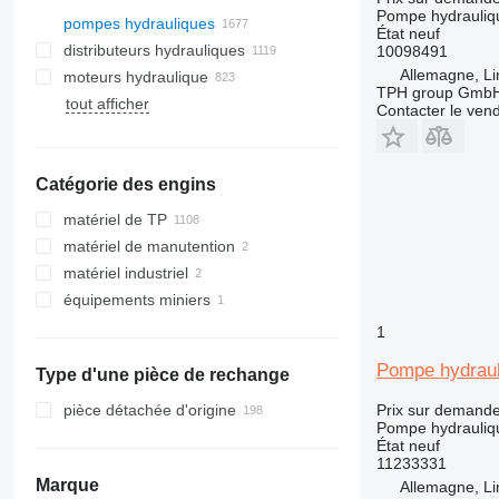
Pompe hydrauliq
pompes hydrauliques
État
neuf
distributeurs hydrauliques
10098491
Allemagne, L
moteurs hydraulique
TPH group Gmb
tout afficher
Contacter le ven
Catégorie des engins
matériel de TP
matériel de manutention
excavateurs
matériel industriel
grues
équipements portuaires
midi pelles
équipements miniers
matériel de forage
autre matériel industriel
tractopelles
grues mobiles
grues portuaires
rouleaux
matériel de carrières
grues sur chenilles
machines de forage
1
engins de terrassement
grues tout-terrain
tombereaux articulés
Pompe hydraul
Type d'une pièce de rechange
chargeuses construction
grues à tour
bulldozers
autre matériel TP
chargeuses articulées
pièce détachée d'origine
Prix sur demand
télescopiques
Pompe hydrauliq
État
neuf
chargeuses sur chenilles
11233331
chargeuses sur pneus
Marque
Allemagne, L