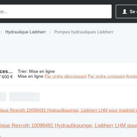
Se 
Hydraulique Liebherr
Pompes hydrauliques Liebherr
1677 annonces:
Pompes hydrauliques Liebherr
Trier
:
Mise en ligne
Mise en ligne
Par ordre décroissant
Par ordre croissant
Année
7 600 €
ique Rexroth 10098491 Hydraulikpumpe, Liebherr LHM pour
e