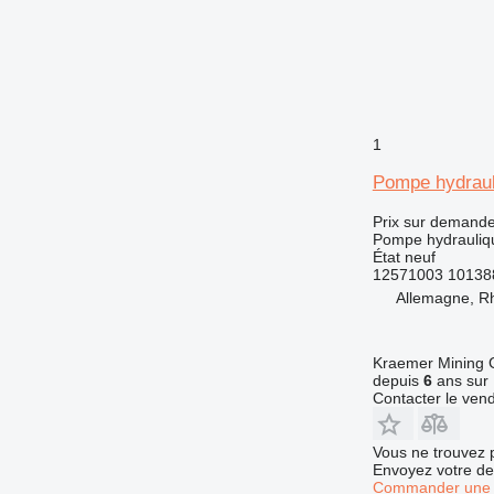
928
930
938
950
953
1
955
Pompe hydraul
962
963
Prix sur demand
966
Pompe hydrauliq
État
neuf
972
12571003 10138
973
Allemagne, R
980
988
Kraemer Mining
990
depuis
6
ans sur 
992
Contacter le ven
AP
C-series
Vous ne trouvez 
Envoyez votre de
CB
Commander une 