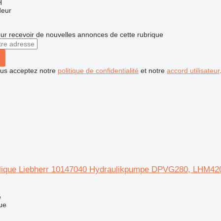
H
deur
r recevoir de nouvelles annonces de cette rubrique
vous acceptez notre
politique de confidentialité
et notre
accord utilisateur
lique Liebherr 10147040 Hydraulikpumpe DPVG280, LHM42
e
ue