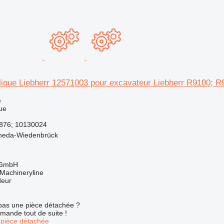
ique Liebherr 12571003 pour excavateur Liebherr R9100; R
e
ue
876; 10130024
heda-Wiedenbrück
 GmbH
Machineryline
deur
pas une pièce détachée ?
mande tout de suite !
pièce détachée