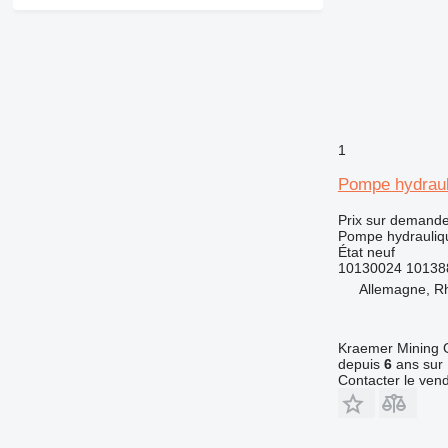
428
430
432
434
438
444
1
631
730
Pompe hydraul
735
Prix sur demand
740
Pompe hydrauliq
État
neuf
769
10130024 10138
777
Allemagne, R
826
906
Kraemer Mining
907
depuis
6
ans sur 
908
Contacter le ven
910
924
926