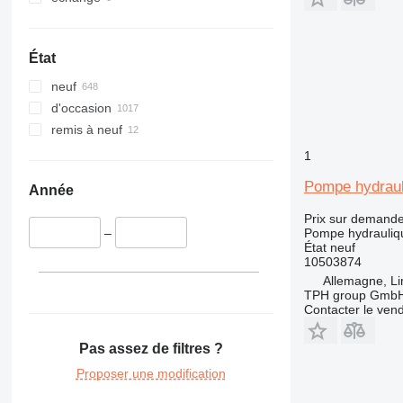
323
8060
324
8080
325
G-Series
État
326
JS
neuf
329
Robot
d'occasion
330
remis à neuf
336
340
1
345
Pompe hydraul
Année
349
Prix sur demand
350
Pompe hydrauliq
–
365
État
neuf
10503874
374
Allemagne, L
375
TPH group Gmb
390
Contacter le ven
416
Pas assez de filtres ?
420
422
Proposer une modification
426