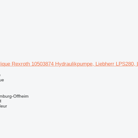
ique Rexroth 10503874 Hydraulikpumpe, Liebherr LPS280,
e
ue
imburg-Offheim
H
deur