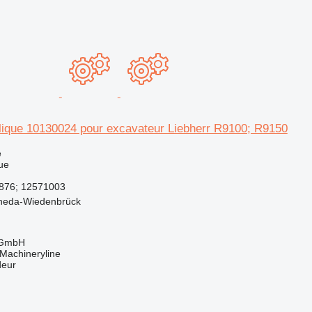
ique 10130024 pour excavateur Liebherr R9100; R9150
e
ue
876; 12571003
heda-Wiedenbrück
 GmbH
Machineryline
deur