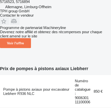
5716523, 5716894
Allemagne, Limburg-Offheim
TPH group GmbH
Contacter le vendeur
Programme de partenariat Machineryline
Devenez notre affilié et obtenez des récompenses pour chaque
client amené sur le site
Voir l'offre
Prix de pompes à pistons axiaux Liebherr
Numéro
de
Pompe à pistons axiaux pour excavateur
catalogue
850 €
Liebherr R936 NLC
:
9006301
11100006