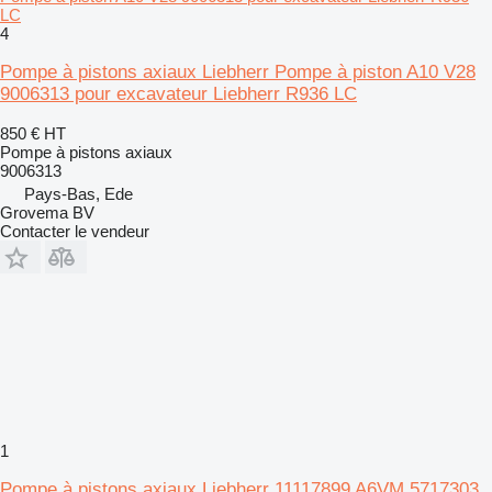
LC
4
Pompe à pistons axiaux Liebherr Pompe à piston A10 V28
9006313 pour excavateur Liebherr R936 LC
850 €
HT
Pompe à pistons axiaux
9006313
Pays-Bas, Ede
Grovema BV
Contacter le vendeur
1
Pompe à pistons axiaux Liebherr 11117899 A6VM 5717303