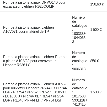
Pompe à pistons axiaux DPVO140 pour
190,60 €
excavateur Liebherr R926COMP
Numéro
de
catalogue
Pompe à pistons axiaux Liebherr
:
1 500 €
A10V071 pour matériel de TP
1003339
1044065
3
Numéro
Pompe à pistons axiaux Liebherr Pompe
de
à piston A10 V28 pour excavateur
catalogue
850 €
Liebherr R936 LC
:
9006313
Numéro
Pompe à pistons axiaux Liebherr A10V28
de
pour bulldozer Liebherr PR744 L / PR744
catalogue
LGP / PR754 / PR752 / RL52 / LU1050 C
:
1 500 €
/ LU1050 J / PR744 XL / RL54 / PR754
1017598
LGP / RL64 / PR744 LH / PR754 DSI
5991118 /
7413416