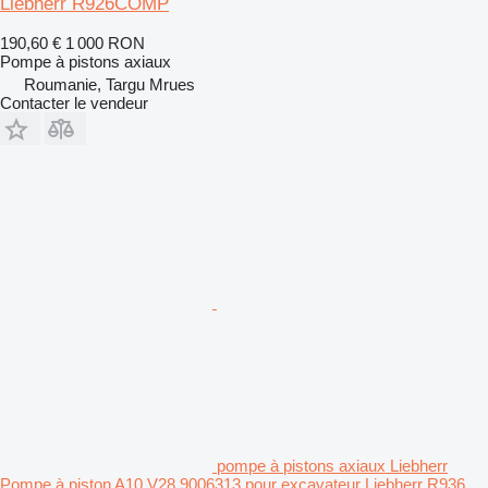
Liebherr R926COMP
190,60 €
1 000 RON
Pompe à pistons axiaux
Roumanie, Targu Mrues
Contacter le vendeur
pompe à pistons axiaux Liebherr
Pompe à piston A10 V28 9006313 pour excavateur Liebherr R936