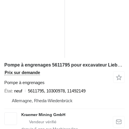
Pompe à engrenages 5611795 pour excavateur Liebherr R9350, R9400, R9800, R994, R995, R996
Prix sur demande
Pompe à engrenages
État
neuf
5611795, 10300978, 11492149
Allemagne, Rheda-Wiedenbrück
Kraemer Mining GmbH
depuis
6
ans sur Machineryline