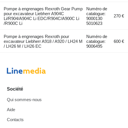
Pompe à engrenages Rexroth Gear Pump
Numéro de
pour excavateur Liebherr A904C
catalogue:
270 €
Li/R904/A904C Li EDC/R904C/A900C Li
9000130
/R900C Li
5010623
Pompe à engrenages Rexroth pour
Numéro de
excavateur Liebherr A918 / A920 / LH24 M
catalogue:
600 €
/ LH26 M / LH26 EC
9006495
Société
Qui sommes-nous
Aide
Contacts