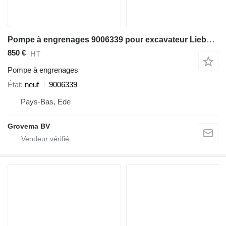
Pompe à engrenages 9006339 pour excavateur Liebherr R926 COMP / R946 LC / R946 NLC
850 €
HT
Pompe à engrenages
État
neuf
9006339
Pays-Bas, Ede
Grovema BV