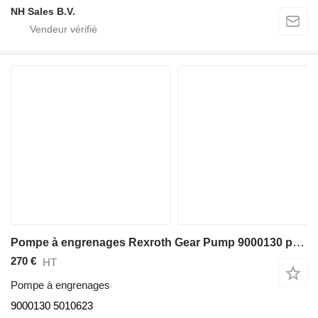
NH Sales B.V.
Pompe à engrenages Rexroth Gear Pump 9000130 pour excavateur Liebherr A904C Li/R904/A904C Li EDC/R904C/A900C Li /R900C Li
270 €
HT
Pompe à engrenages
9000130 5010623