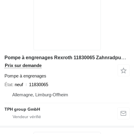
Pompe à engrenages Rexroth 11830065 Zahnradpumpe, Liebherr A934C, A954C pour excavateur Liebherr A934C, A954C
Prix sur demande
Pompe à engrenages
État
neuf
11830065
Allemagne, Limburg-Offheim
TPH group GmbH