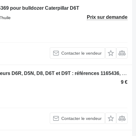
5369 pour bulldozer Caterpillar D6T
Prix sur demande
'huile
Contacter le vendeur
Caterpillar Filtre à huile 2CX pour moteurs D6R, D5N, D8, D6T et D9T : références 1165436, 1R0762 et 3632040 BF7753 pour bulldozer
9 €
Contacter le vendeur