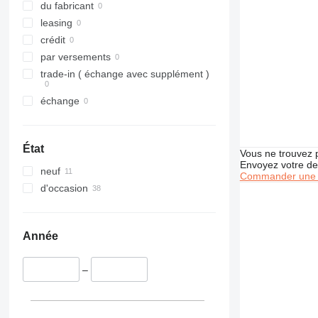
318
315D
du fabricant
320
318C
leasing
321
320B
318CL
crédit
322
320C
par versements
323
320D
322C
trade-in ( échange avec supplément )
324
320E
323D
échange
325
320L
324D
326
325B
329
325C
326D
325BL
État
Vous ne trouvez 
330
325D
329D
Envoyez votre de
neuf
336
329EL
330B
Commander une 
d'occasion
340
330C
336D
330BL
345
330D
336EL
330CL
349
330F
345B
Année
350
330L
345C
345BL
365
345D
350L
–
374
365B
375
365CL
390