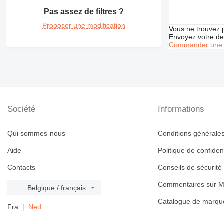
350
330L
345C
345BL
Pas assez de filtres ?
365
345D
350L
Proposer une modification
374
365B
Vous ne trouvez 
Envoyez votre de
375
365CL
Commander une 
390
416
390F
420
416C
422
416D
424
416E
Société
Informations
426
428
426C
Qui sommes-nous
Conditions générales 
430
428B
432
428C
430F
Aide
Politique de confident
434
428D
432D
Contacts
Conseils de sécurité
438
428E
432E
434E
444
428F
432F
434F
438C
Commentaires sur M
Belgique / français
571G
444F
Catalogue de marqu
572G
Fra
Ned
631