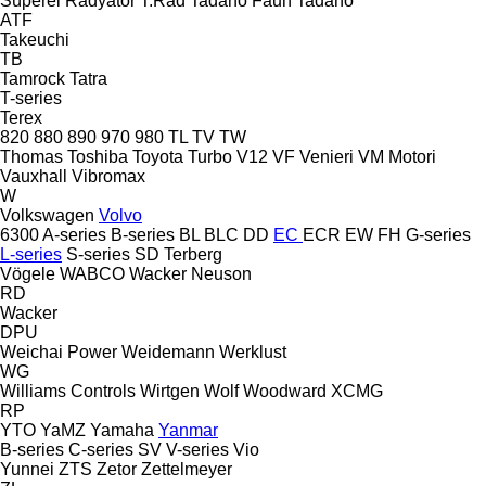
Süperel Radyatör
T.Rad
Tadano Faun
Tadano
ATF
Takeuchi
TB
Tamrock
Tatra
T-series
Terex
820
880
890
970
980
TL
TV
TW
Thomas
Toshiba
Toyota
Turbo
V12
VF Venieri
VM Motori
Vauxhall
Vibromax
W
Volkswagen
Volvo
6300
A-series
B-series
BL
BLC
DD
EC
ECR
EW
FH
G-series
L-series
S-series
SD
Terberg
Vögele
WABCO
Wacker Neuson
RD
Wacker
DPU
Weichai Power
Weidemann
Werklust
WG
Williams Controls
Wirtgen
Wolf
Woodward
XCMG
RP
YTO
YaMZ
Yamaha
Yanmar
B-series
C-series
SV
V-series
Vio
Yunnei
ZTS
Zetor
Zettelmeyer