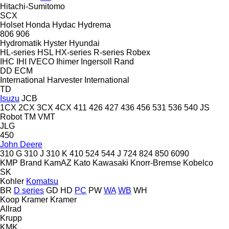
Hitachi-Sumitomo
SCX
Holset
Honda
Hydac
Hydrema
806
906
Hydromatik
Hyster
Hyundai
HL-series
HSL
HX-series
R-series
Robex
IHC
IHI
IVECO
Ihimer
Ingersoll Rand
DD
ECM
International Harvester
International
TD
Isuzu
JCB
1CX
2CX
3CX
4CX
411
426
427
436
456
531
536
540
JS
Robot
TM
VMT
JLG
450
John Deere
310 G
310 J
310 K
410
524
544 J
724
824
850
6090
KMP Brand
KamAZ
Kato
Kawasaki
Knorr-Bremse
Kobelco
SK
Kohler
Komatsu
BR
D series
GD
HD
PC
PW
WA
WB
WH
Koop
Kramer
Kramer
Allrad
Krupp
KMK