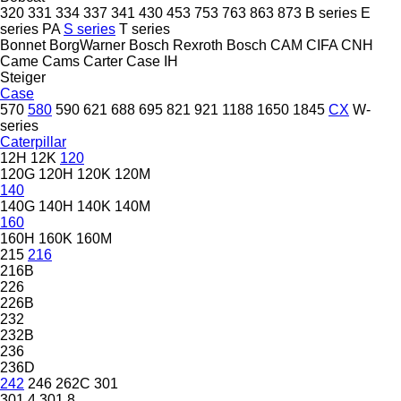
320
331
334
337
341
430
453
753
763
863
873
B series
E
series
PA
S series
T series
Bonnet
BorgWarner
Bosch Rexroth
Bosch
CAM
CIFA
CNH
Came
Cams
Carter
Case IH
Steiger
Case
570
580
590
621
688
695
821
921
1188
1650
1845
CX
W-
series
Caterpillar
12H
12K
120
120G
120H
120K
120M
140
140G
140H
140K
140M
160
160H
160K
160M
215
216
216B
226
226B
232
232B
236
236D
242
246
262C
301
301.4
301.8