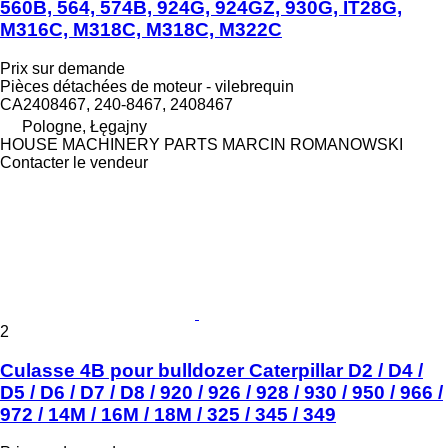
560B, 564, 574B, 924G, 924GZ, 930G, IT28G,
M316C, M318C, M318C, M322C
Prix sur demande
Pièces détachées de moteur - vilebrequin
CA2408467, 240-8467, 2408467
Pologne, Łęgajny
HOUSE MACHINERY PARTS MARCIN ROMANOWSKI
Contacter le vendeur
2
Culasse 4B pour bulldozer Caterpillar D2 / D4 /
D5 / D6 / D7 / D8 / 920 / 926 / 928 / 930 / 950 / 966 /
972 / 14M / 16M / 18M / 325 / 345 / 349