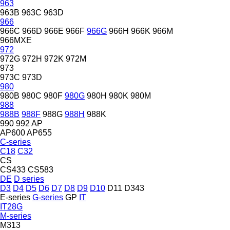
963
963B
963C
963D
966
966C
966D
966E
966F
966G
966H
966K
966M
966MXE
972
972G
972H
972K
972M
973
973C
973D
980
980B
980C
980F
980G
980H
980K
980M
988
988B
988F
988G
988H
988K
990
992
AP
AP600
AP655
C-series
C18
C32
CS
CS433
CS583
DE
D series
D3
D4
D5
D6
D7
D8
D9
D10
D11
D343
E-series
G-series
GP
IT
IT28G
M-series
M313