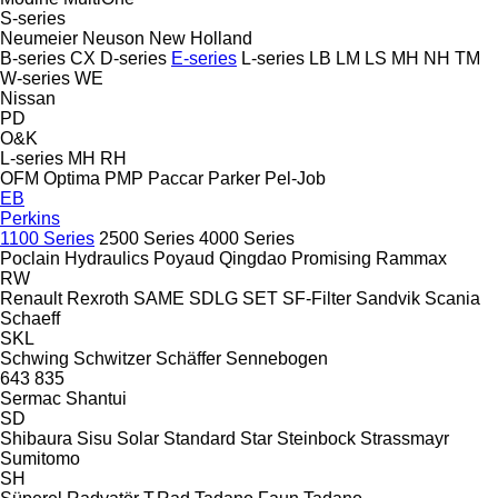
S-series
Neumeier
Neuson
New Holland
B-series
CX
D-series
E-series
L-series
LB
LM
LS
MH
NH
TM
W-series
WE
Nissan
PD
O&K
L-series
MH
RH
OFM
Optima
PMP
Paccar
Parker
Pel-Job
EB
Perkins
1100 Series
2500 Series
4000 Series
Poclain Hydraulics
Poyaud
Qingdao Promising
Rammax
RW
Renault
Rexroth
SAME
SDLG
SET
SF-Filter
Sandvik
Scania
Schaeff
SKL
Schwing
Schwitzer
Schäffer
Sennebogen
643
835
Sermac
Shantui
SD
Shibaura
Sisu
Solar
Standard
Star
Steinbock
Strassmayr
Sumitomo
SH