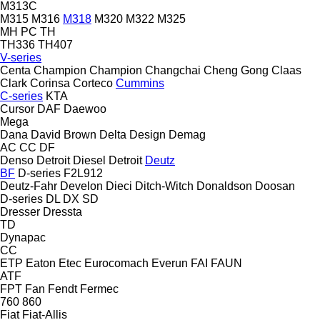
M313C
M315
M316
M318
M320
M322
M325
MH
PC
TH
TH336
TH407
V-series
Centa
Champion
Champion
Changchai
Cheng Gong
Claas
Clark
Corinsa
Corteco
Cummins
C-series
KTA
Cursor
DAF
Daewoo
Mega
Dana
David Brown
Delta Design
Demag
AC
CC
DF
Denso
Detroit Diesel
Detroit
Deutz
BF
D-series
F2L912
Deutz-Fahr
Develon
Dieci
Ditch-Witch
Donaldson
Doosan
D-series
DL
DX
SD
Dresser
Dressta
TD
Dynapac
CC
ETP
Eaton
Etec
Eurocomach
Everun
FAI
FAUN
ATF
FPT
Fan
Fendt
Fermec
760
860
Fiat
Fiat-Allis