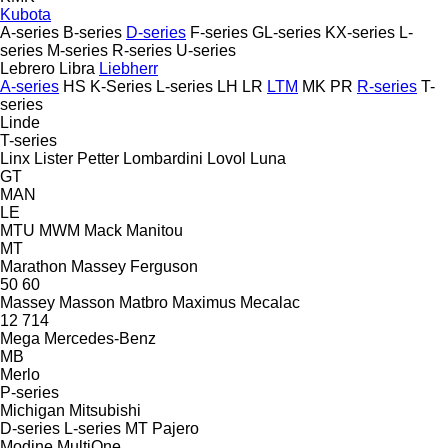
Kubota
A-series
B-series
D-series
F-series
GL-series
KX-series
L-
series
M-series
R-series
U-series
Lebrero
Libra
Liebherr
A-series
HS
K-Series
L-series
LH
LR
LTM
MK
PR
R-series
T-
series
Linde
T-series
Linx
Lister Petter
Lombardini
Lovol
Luna
GT
MAN
LE
MTU
MWM
Mack
Manitou
MT
Marathon
Massey Ferguson
50
60
Massey
Masson
Matbro
Maximus
Mecalac
12
714
Mega
Mercedes-Benz
MB
Merlo
P-series
Michigan
Mitsubishi
D-series
L-series
MT
Pajero
Modine
MultiOne