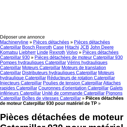
Déposer une annonce
Machineryline
»
Pièces détachées
»
Pièces détachées
Caterpillar
Bosch Rexroth
Case
Hitachi
JCB
John Deere
Komatsu
Liebherr
Linde
Rexroth
Volvo
»
Pièces détachées
Caterpillar 930
»
Pièces détachées de moteur Caterpillar 930
Pompes hydrauliques Caterpillar
Vérins hydrauliques
Caterpillar
Moteurs Caterpillar
Moteurs de translation
Caterpillar
Distributeurs hydrauliques Caterpillar
Moteurs
hydraulique Caterpillar
Réducteurs de rotation Caterpillar
Injecteurs Caterpillar
Poulies de tension Caterpillar
Attaches
rapides Caterpillar
Couronnes d'orientation Caterpillar
Galets
inférieurs Caterpillar
Unité de commande Caterpillar
Pignons
Caterpillar
Boîtes de vitesses Caterpillar
»
Pièces détachées
de moteur Caterpillar 930 pour matériel de TP
»
Pièces détachées de moteur