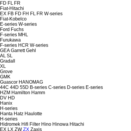
FD
FL
FR
Fiat-Hitachi
EX
FB
FD
FH
FL
FR
W-series
Fiat-Kobelco
E-series
W-series
Ford
Fuchs
F-series
MHL
Furukawa
F-series
HCR
W-series
GEA
Garrett
Gehl
AL
SL
Gradall
XL
Grove
GMK
Guascor
HANOMAG
44C
44D
55D
B-series
C-series
D-series
E-series
HZM
Hamilton
Hamm
DV
HD
Hanix
H-series
Hanta
Hatz
Haulotte
H-series
Hidromek
Hifi Filter
Hino
Hinowa
Hitachi
EX
LX
ZW
ZX
Zaxis