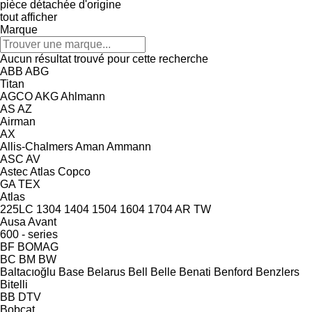
pièce détachée d'origine
tout afficher
Marque
Aucun résultat trouvé pour cette recherche
ABB
ABG
Titan
AGCO
AKG
Ahlmann
AS
AZ
Airman
AX
Allis-Chalmers
Aman
Ammann
ASC
AV
Astec
Atlas Copco
GA
TEX
Atlas
225LC
1304
1404
1504
1604
1704
AR
TW
Ausa
Avant
600 - series
BF
BOMAG
BC
BM
BW
Baltacıoğlu
Base
Belarus
Bell
Belle
Benati
Benford
Benzlers
Bitelli
BB
DTV
Bobcat