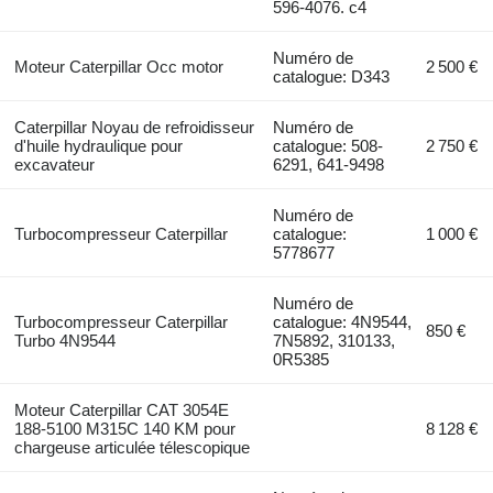
596-4076. c4
Numéro de
Moteur Caterpillar Occ motor
2 500 €
catalogue: D343
Caterpillar Noyau de refroidisseur
Numéro de
d'huile hydraulique pour
catalogue: 508-
2 750 €
excavateur
6291, 641-9498
Numéro de
Turbocompresseur Caterpillar
catalogue:
1 000 €
5778677
Numéro de
Turbocompresseur Caterpillar
catalogue: 4N9544,
850 €
Turbo 4N9544
7N5892, 310133,
0R5385
Moteur Caterpillar CAT 3054E
188-5100 M315C 140 KM pour
8 128 €
chargeuse articulée télescopique