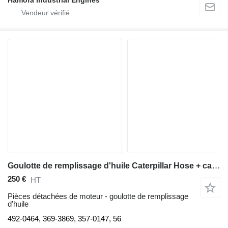
Hamofa Industrial Engines
Goulotte de remplissage d'huile Caterpillar Hose + cap engine oil filler + plates 492-0464 pour excavateur
250 €
HT
Pièces détachées de moteur - goulotte de remplissage
d'huile
492-0464, 369-3869, 357-0147, 56